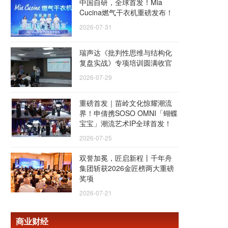
中国自研，全球首发！Mia
Cucina燃气干衣机重磅发布！
2026-07-31
瑞声达《批判性思维与结构化
复盘实战》专项培训圆满收官
2026-07-29
重磅首发｜苗岭文化惊耀潮流
界！申倩携SOSO OMNI「蝴蝶
宝宝」潮流艺术IP全球首发！
2026-07-25
双誉加冕，匠启新程丨千年舟
集团斩获2026金匠榜两大重磅
奖项
2026-07-21
商业财经