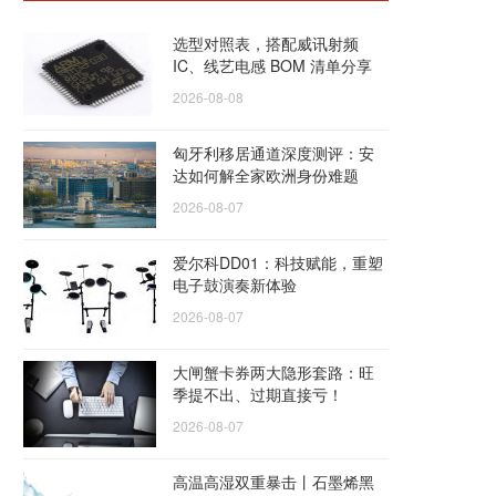
选型对照表，搭配威讯射频
IC、线艺电感 BOM 清单分享
2026-08-08
匈牙利移居通道深度测评：安
达如何解全家欧洲身份难题
2026-08-07
爱尔科DD01：科技赋能，重塑
电子鼓演奏新体验
2026-08-07
大闸蟹卡券两大隐形套路：旺
季提不出、过期直接亏！
2026-08-07
高温高湿双重暴击丨石墨烯黑