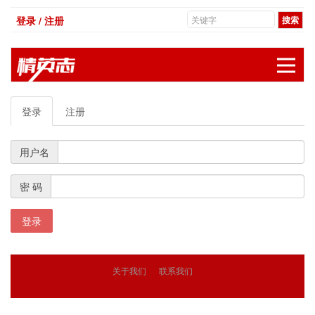
登录 / 注册
展
登录
注册
用户名
密 码
登录
关于我们
联系我们
© 2018
精英志