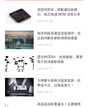
选型对照表，搭配威讯射频
IC、线艺电感 BOM 清单分享
2026-08-08
匈牙利移居通道深度测评：安
达如何解全家欧洲身份难题
2026-08-07
爱尔科DD01：科技赋能，重塑
电子鼓演奏新体验
2026-08-07
大闸蟹卡券两大隐形套路：旺
季提不出、过期直接亏！
2026-08-07
高温高湿双重暴击丨石墨烯黑