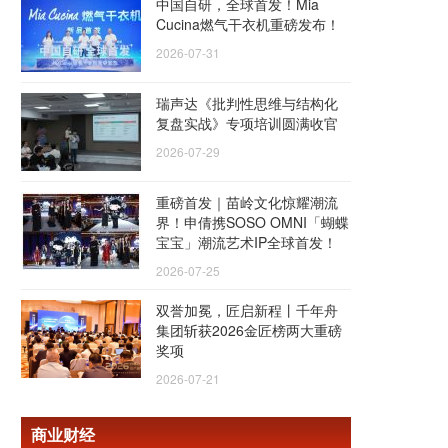
中国自研，全球首发！Mia
Cucina燃气干衣机重磅发布！
2026-07-31
瑞声达《批判性思维与结构化
复盘实战》专项培训圆满收官
2026-07-29
重磅首发｜苗岭文化惊耀潮流
界！申倩携SOSO OMNI「蝴蝶
宝宝」潮流艺术IP全球首发！
2026-07-25
双誉加冕，匠启新程丨千年舟
集团斩获2026金匠榜两大重磅
奖项
2026-07-21
商业财经