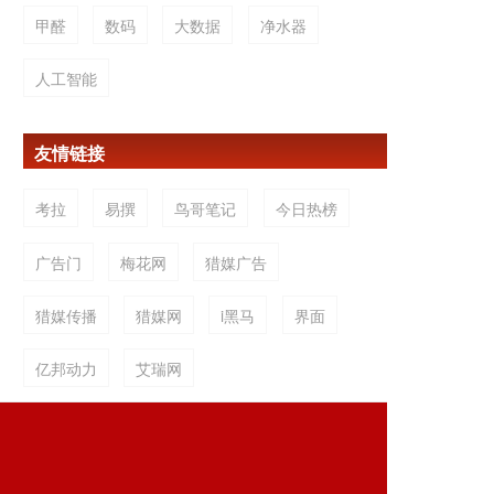
甲醛
数码
大数据
净水器
人工智能
友情链接
考拉
易撰
鸟哥笔记
今日热榜
广告门
梅花网
猎媒广告
猎媒传播
猎媒网
i黑马
界面
亿邦动力
艾瑞网