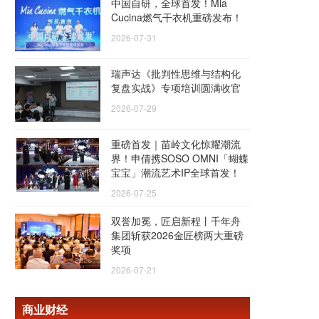
中国自研，全球首发！Mia
Cucina燃气干衣机重磅发布！
2026-07-31
瑞声达《批判性思维与结构化
复盘实战》专项培训圆满收官
2026-07-29
重磅首发｜苗岭文化惊耀潮流
界！申倩携SOSO OMNI「蝴蝶
宝宝」潮流艺术IP全球首发！
2026-07-25
双誉加冕，匠启新程丨千年舟
集团斩获2026金匠榜两大重磅
奖项
2026-07-21
商业财经