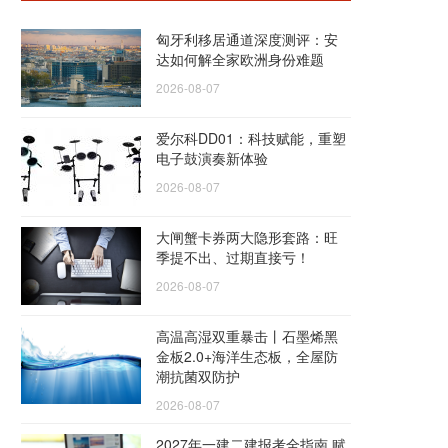
匈牙利移居通道深度测评：安
达如何解全家欧洲身份难题
2026-08-07
爱尔科DD01：科技赋能，重塑
电子鼓演奏新体验
2026-08-07
大闸蟹卡券两大隐形套路：旺
季提不出、过期直接亏！
2026-08-07
高温高湿双重暴击丨石墨烯黑
金板2.0+海洋生态板，全屋防
潮抗菌双防护
2026-08-07
2027年一建二建报考全指南 赋