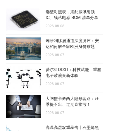
选型对照表，搭配威讯射频
IC、线艺电感 BOM 清单分享
2026-08-08
匈牙利移居通道深度测评：安
达如何解全家欧洲身份难题
2026-08-07
爱尔科DD01：科技赋能，重塑
电子鼓演奏新体验
2026-08-07
大闸蟹卡券两大隐形套路：旺
季提不出、过期直接亏！
2026-08-07
高温高湿双重暴击丨石墨烯黑