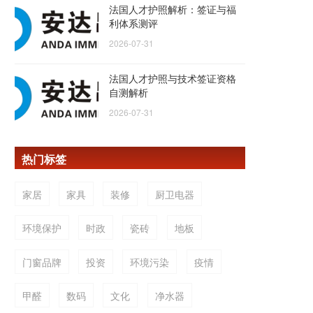
法国人才护照解析：签证与福
利体系测评
2026-07-31
法国人才护照与技术签证资格
自测解析
2026-07-31
热门标签
家居
家具
装修
厨卫电器
环境保护
时政
瓷砖
地板
门窗品牌
投资
环境污染
疫情
甲醛
数码
文化
净水器