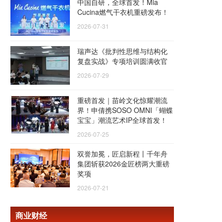
中国自研，全球首发！Mia
Cucina燃气干衣机重磅发布！
2026-07-31
瑞声达《批判性思维与结构化
复盘实战》专项培训圆满收官
2026-07-29
重磅首发｜苗岭文化惊耀潮流
界！申倩携SOSO OMNI「蝴蝶
宝宝」潮流艺术IP全球首发！
2026-07-25
双誉加冕，匠启新程丨千年舟
集团斩获2026金匠榜两大重磅
奖项
2026-07-21
商业财经