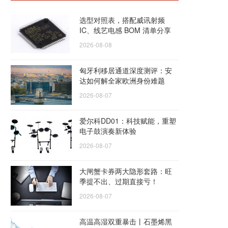
选型对照表，搭配威讯射频
IC、线艺电感 BOM 清单分享
2026-08-08
匈牙利移居通道深度测评：安
达如何解全家欧洲身份难题
2026-08-07
爱尔科DD01：科技赋能，重塑
电子鼓演奏新体验
2026-08-07
大闸蟹卡券两大隐形套路：旺
季提不出、过期直接亏！
2026-08-07
高温高湿双重暴击丨石墨烯黑