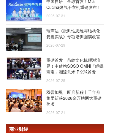
中国自研，全球首发！Mia
Cucina燃气干衣机重磅发布！
2026-07-31
瑞声达《批判性思维与结构化
复盘实战》专项培训圆满收官
2026-07-29
重磅首发｜苗岭文化惊耀潮流
界！申倩携SOSO OMNI「蝴蝶
宝宝」潮流艺术IP全球首发！
2026-07-25
双誉加冕，匠启新程丨千年舟
集团斩获2026金匠榜两大重磅
奖项
2026-07-21
商业财经