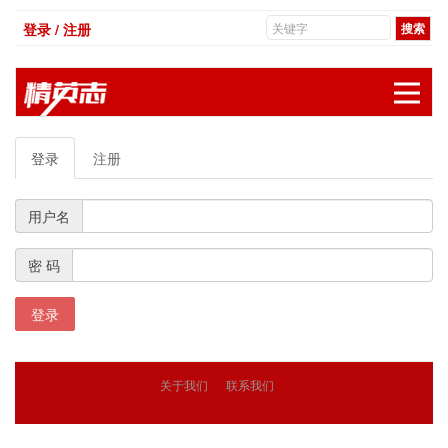
登录 / 注册
展
登录
注册
用户名
密 码
登录
关于我们
联系我们
© 2018
精英志