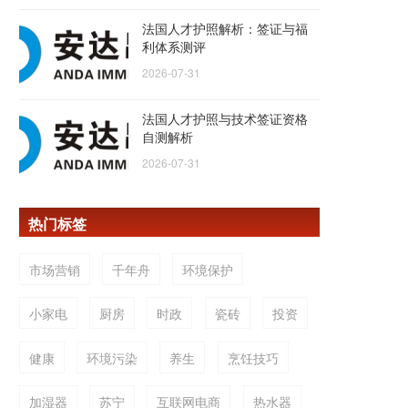
法国人才护照解析：签证与福
利体系测评
2026-07-31
法国人才护照与技术签证资格
自测解析
2026-07-31
热门标签
市场营销
千年舟
环境保护
小家电
厨房
时政
瓷砖
投资
健康
环境污染
养生
烹饪技巧
加湿器
苏宁
互联网电商
热水器