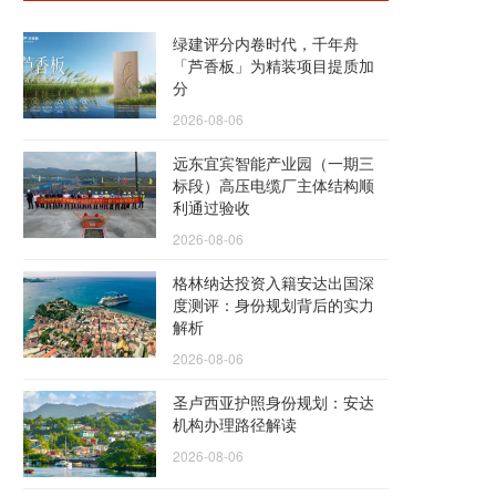
绿建评分内卷时代，千年舟
「芦香板」为精装项目提质加
分
2026-08-06
远东宜宾智能产业园（一期三
标段）高压电缆厂主体结构顺
利通过验收
2026-08-06
格林纳达投资入籍安达出国深
度测评：身份规划背后的实力
解析
2026-08-06
圣卢西亚护照身份规划：安达
机构办理路径解读
2026-08-06