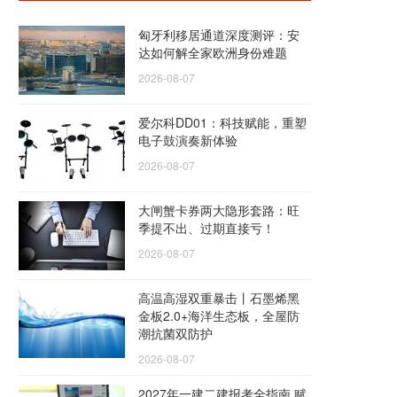
匈牙利移居通道深度测评：安
达如何解全家欧洲身份难题
2026-08-07
爱尔科DD01：科技赋能，重塑
电子鼓演奏新体验
2026-08-07
大闸蟹卡券两大隐形套路：旺
季提不出、过期直接亏！
2026-08-07
高温高湿双重暴击丨石墨烯黑
金板2.0+海洋生态板，全屋防
潮抗菌双防护
2026-08-07
2027年一建二建报考全指南 赋