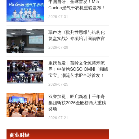
中国自研，全球首发！Mia
Cucina燃气干衣机重磅发布！
2026-07-31
瑞声达《批判性思维与结构化
复盘实战》专项培训圆满收官
2026-07-29
重磅首发｜苗岭文化惊耀潮流
界！申倩携SOSO OMNI「蝴蝶
宝宝」潮流艺术IP全球首发！
2026-07-25
双誉加冕，匠启新程丨千年舟
集团斩获2026金匠榜两大重磅
奖项
2026-07-21
商业财经