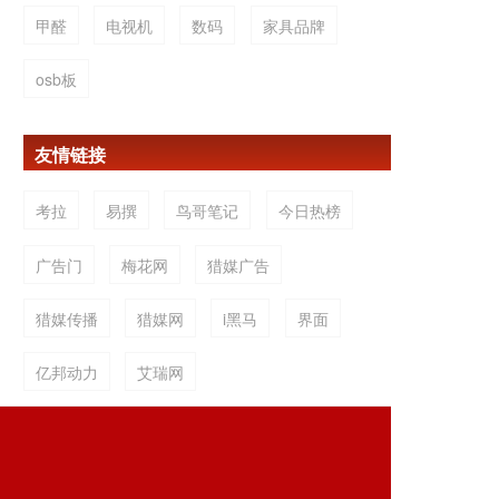
甲醛
电视机
数码
家具品牌
osb板
友情链接
考拉
易撰
鸟哥笔记
今日热榜
广告门
梅花网
猎媒广告
猎媒传播
猎媒网
i黑马
界面
亿邦动力
艾瑞网