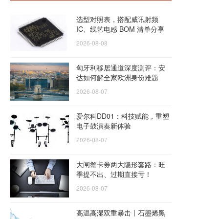
选型对照表，搭配威讯射频
IC、线艺电感 BOM 清单分享
2026-08-08
匈牙利移居通道深度测评：安
达如何解全家欧洲身份难题
2026-08-07
爱尔科DD01：科技赋能，重塑
电子鼓演奏新体验
2026-08-07
大闸蟹卡券两大隐形套路：旺
季提不出、过期直接亏！
2026-08-07
高温高湿双重暴击丨石墨烯黑