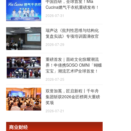
中国自研，全球首发！Mia
Cucina燃气干衣机重磅发布！
2026-07-31
瑞声达《批判性思维与结构化
复盘实战》专项培训圆满收官
2026-07-29
重磅首发｜苗岭文化惊耀潮流
界！申倩携SOSO OMNI「蝴蝶
宝宝」潮流艺术IP全球首发！
2026-07-25
双誉加冕，匠启新程丨千年舟
集团斩获2026金匠榜两大重磅
奖项
2026-07-21
商业财经