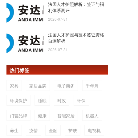
法国人才护照解析：签证与福
利体系测评
2026-07-31
法国人才护照与技术签证资格
自测解析
2026-07-31
热门标签
家具
家居品牌
电子商务
千年舟
环境保护
睡眠
时政
环保
门窗品牌
健康
智能家居
机器人
养生
疫情
金融
护肤
电视机