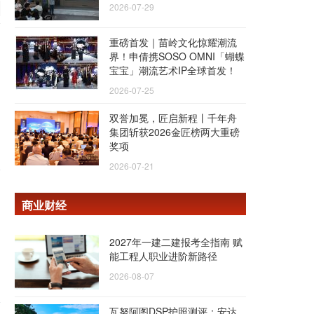
2026-07-29
重磅首发｜苗岭文化惊耀潮流
界！申倩携SOSO OMNI「蝴蝶
宝宝」潮流艺术IP全球首发！
、
2026-07-25
双誉加冕，匠启新程丨千年舟
集团斩获2026金匠榜两大重磅
奖项
2026-07-21
商业财经
2027年一建二建报考全指南 赋
能工程人职业进阶新路径
2026-08-07
瓦努阿图DSP护照测评：安达