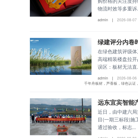
购价格的关注度持
物流时效等多重诉..
admin
|
2026-08-07
绿建评分内卷
在绿色建筑评级体
高端精装楼盘拉开
误区：板材无法直..
admin
|
2026-08-06
千年舟板材，芦香板，绿色认证
远东宜宾智能产
近日，由中建六局
目(一期三标段)
通过验收，标志...