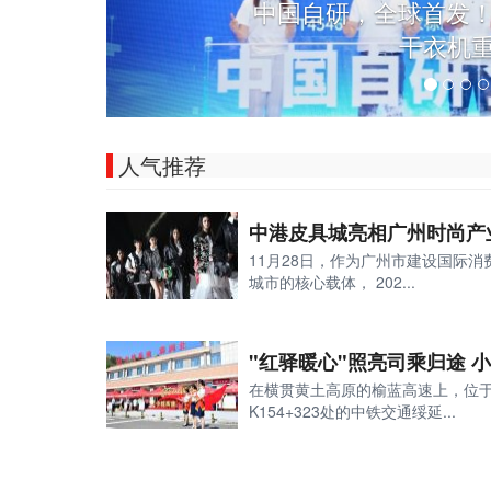
"轻"不等于"更少"：
轻量
人气推荐
11月28日，作为广州市建设国际消
城市的核心载体， 202...
在横贯黄土高原的榆蓝高速上，位
K154+323处的中铁交通绥延...