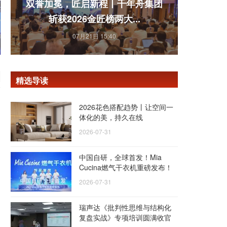
双誉加冕，匠启新程丨千年舟集团
斩获2026金匠榜两大...
07月21日 15:40
精选导读
2026花色搭配趋势丨让空间一
体化的美，持久在线
2026-07-31
中国自研，全球首发！Mia
Cucina燃气干衣机重磅发布！
2026-07-31
瑞声达《批判性思维与结构化
复盘实战》专项培训圆满收官