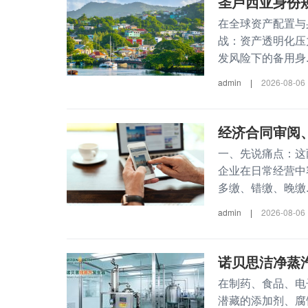
圣卢西亚身份
在全球资产配置与
战：资产透明化压
发风险下的备用身..
admin
|
2026-08-06
经济合同审阅、
一、先说痛点：这
企业在日常经营中
多缴、错缴、晚缴..
admin
|
2026-08-06
诺贝思洁净蒸
在制药、食品、电
潜藏的添加剂、腐