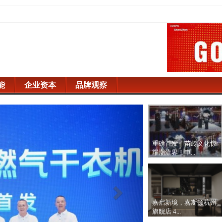
能
企业资本
品牌观察
Next
重磅首发｜苗岭文化惊
耀潮流界！申...
嘉启新境，嘉斯顿杭州
旗舰店 4...