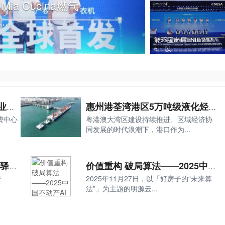
重新定义广播制作的
化
能环宝出席ESIE 202
6：以...
中港皮具城亮相广州时尚产业大会 联名金顶奖设计师首发新品
惠州港荃湾港区5万吨级液化烃码头正式建成，助力世界级绿色石化产业基地建设
费中心
粤港澳大湾区建设持续推进、区域经济协
同发展的时代浪潮下，港口作为...
"红驿暖心"照亮司乘归途 小驿站诠释服务大情怀
价值重构 破局算法——2025中国不动产AI营销峰会圆满落幕
于
2025年11月27日，以「好房子的“未来算
法”」为主题的明源云...