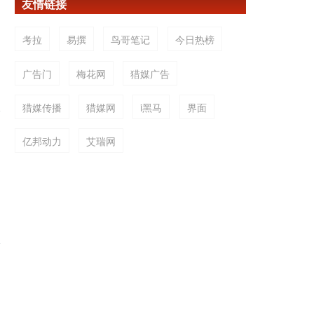
友情链接
考拉
易撰
鸟哥笔记
今日热榜
广告门
梅花网
猎媒广告
猎媒传播
猎媒网
i黑马
界面
亿邦动力
艾瑞网