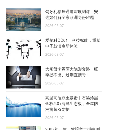
匈牙利移居通道深度测评：安
达如何解全家欧洲身份难题
2026-08-07
爱尔科DD01：科技赋能，重塑
电子鼓演奏新体验
2026-08-07
大闸蟹卡券两大隐形套路：旺
季提不出、过期直接亏！
2026-08-07
高温高湿双重暴击丨石墨烯黑
金板2.0+海洋生态板，全屋防
潮抗菌双防护
2026-08-07
2027年一建二建报考全指南 赋