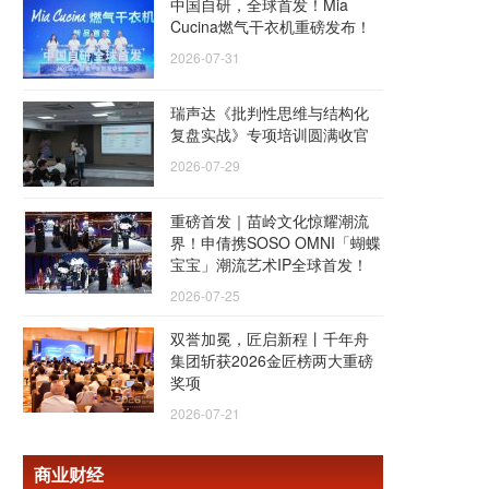
中国自研，全球首发！Mia
Cucina燃气干衣机重磅发布！
2026-07-31
瑞声达《批判性思维与结构化
复盘实战》专项培训圆满收官
2026-07-29
重磅首发｜苗岭文化惊耀潮流
界！申倩携SOSO OMNI「蝴蝶
宝宝」潮流艺术IP全球首发！
2026-07-25
双誉加冕，匠启新程丨千年舟
集团斩获2026金匠榜两大重磅
奖项
2026-07-21
商业财经