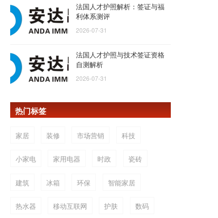
法国人才护照解析：签证与福
利体系测评
2026-07-31
法国人才护照与技术签证资格
自测解析
2026-07-31
热门标签
家居
装修
市场营销
科技
小家电
家用电器
时政
瓷砖
建筑
冰箱
环保
智能家居
热水器
移动互联网
护肤
数码