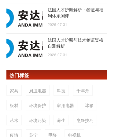
法国人才护照解析：签证与福
利体系测评
2026-07-31
法国人才护照与技术签证资格
自测解析
2026-07-31
热门标签
家具
厨卫电器
科技
千年舟
板材
环境保护
家用电器
冰箱
艺术
环境污染
养生
烹饪技巧
疫情
苏宁
甲醛
电视机