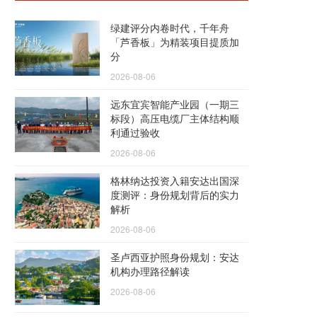
绿建评分内卷时代，千年舟
「芦香板」为精装项目提质加
分
2026-08-06
远东宜宾智能产业园（一期三
标段）高压电缆厂主体结构顺
利通过验收
2026-08-06
格林纳达投资入籍安达出国深
度测评：身份规划背后的实力
解析
2026-08-06
圣卢西亚护照身份规划：安达
机构办理路径解读
2026-08-06