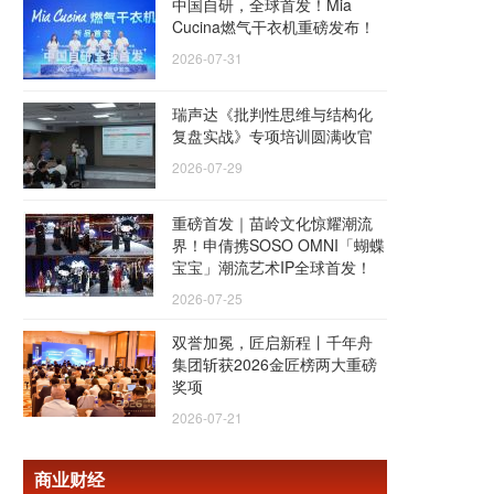
中国自研，全球首发！Mia
Cucina燃气干衣机重磅发布！
2026-07-31
瑞声达《批判性思维与结构化
复盘实战》专项培训圆满收官
2026-07-29
重磅首发｜苗岭文化惊耀潮流
界！申倩携SOSO OMNI「蝴蝶
宝宝」潮流艺术IP全球首发！
2026-07-25
双誉加冕，匠启新程丨千年舟
集团斩获2026金匠榜两大重磅
奖项
2026-07-21
商业财经