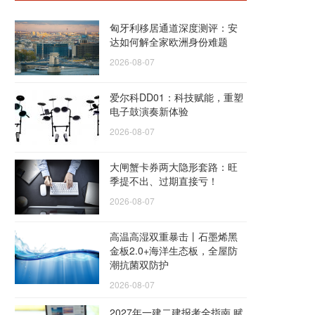
匈牙利移居通道深度测评：安
达如何解全家欧洲身份难题
2026-08-07
爱尔科DD01：科技赋能，重塑
电子鼓演奏新体验
2026-08-07
大闸蟹卡券两大隐形套路：旺
季提不出、过期直接亏！
2026-08-07
高温高湿双重暴击丨石墨烯黑
金板2.0+海洋生态板，全屋防
潮抗菌双防护
2026-08-07
2027年一建二建报考全指南 赋