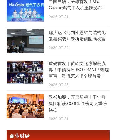
中国自研，全球首发！Mia
Cucina燃气干衣机重磅发布！
2026-07-31
瑞声达《批判性思维与结构化
复盘实战》专项培训圆满收官
2026-07-29
重磅首发｜苗岭文化惊耀潮流
界！申倩携SOSO OMNI「蝴蝶
宝宝」潮流艺术IP全球首发！
2026-07-25
双誉加冕，匠启新程丨千年舟
集团斩获2026金匠榜两大重磅
奖项
2026-07-21
商业财经