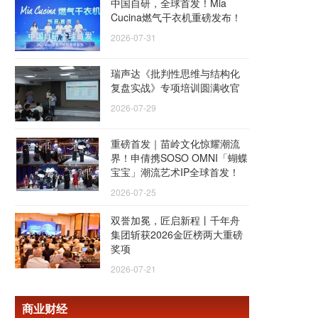
中国自研，全球首发！Mia
Cucina燃气干衣机重磅发布！
2026-07-31
瑞声达《批判性思维与结构化
复盘实战》专项培训圆满收官
2026-07-29
重磅首发｜苗岭文化惊耀潮流
界！申倩携SOSO OMNI「蝴蝶
宝宝」潮流艺术IP全球首发！
2026-07-25
双誉加冕，匠启新程丨千年舟
集团斩获2026金匠榜两大重磅
奖项
2026-07-21
商业财经