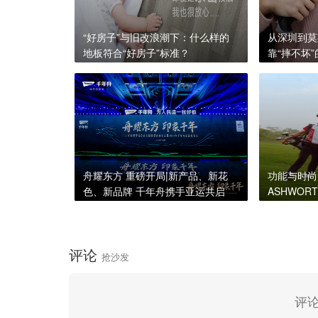
“好房子”与旧改浪潮下：什么样的
从深圳到莫
地板符合“好房子”标准？
靠“摔不坏
舟耀东方 重磅开局|新产品、新花
功能与时尚
色、新品牌 千年舟携手亚运共启
ASHWO
2023华美篇章
饰，开启清
评论
抢沙发
评