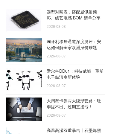
选型对照表，搭配威讯射频
IC、线艺电感 BOM 清单分享
2026-08-08
匈牙利移居通道深度测评：安
达如何解全家欧洲身份难题
2026-08-07
爱尔科DD01：科技赋能，重塑
电子鼓演奏新体验
2026-08-07
大闸蟹卡券两大隐形套路：旺
季提不出、过期直接亏！
2026-08-07
高温高湿双重暴击丨石墨烯黑