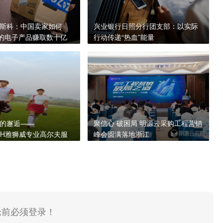
斯科：中国卖家如何
兴业银行日照分行团支部：以实际
”的电子产品赚取数十亿
行动传递“热血”能量
的邂逅——
聚信心 破困局 明源云采购工程营销
RTH雅狮威专业高尔夫服
峰会圆满落地浙江
爽一夏！
论前必须登录！