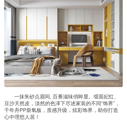
一抹朱砂点眉间, 百番滋味俏眸显。缎面妃红、
豆沙天然皮，淡然的色泽下尽述家装的不同“饰界”，
千年舟PP新氧板，质感升级，炫彩饰界，助你打造
心中理想人居！