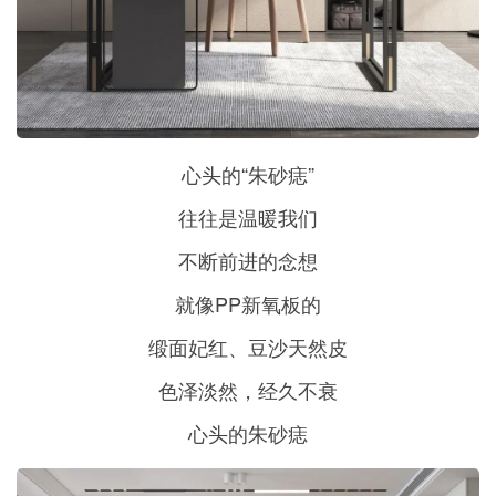
心头的“朱砂痣”
往往是温暖我们
不断前进的念想
就像PP新氧板的
缎面妃红、豆沙天然皮
色泽淡然，经久不衰
心头的朱砂痣