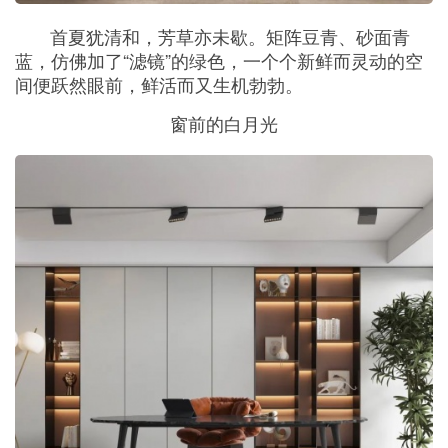
首夏犹清和，芳草亦未歇。矩阵豆青、砂面青
蓝，仿佛加了“滤镜”的绿色，一个个新鲜而灵动的空
间便跃然眼前，鲜活而又生机勃勃。
窗前的白月光