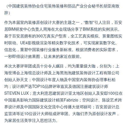
（中国建筑装饰协会住宅装饰装修和部品产业分会秘书长胡亚南致
辞）
作为本届室内装修原创设计大赛的主题之一，“数智”引人注目，百安
居BIM研发中心负责人周海在大会现场分享了BIM系统的实例演示。
基于百安居拥有的300万真实户型库，全工艺真实模拟、算量图纸实
时联动、UE4影视级渲染等精尖数字化技术，可实现家装数字化、
信息化，重塑中国装修行业服务新标准。根据消费者的实际需求，
一秒即得设计效果图，让未来的家近在眼前。
本次大赛评审团成员十分令人瞩目，均为重量级大咖，分别为：上
海世博会上海馆总设计师及上海黑泡泡建筑装饰设计工程有限公司
创始人孙天文；中国设计年度人物及中国室内装饰协会理事杜柏
均；设计师严选TOP10品牌评审嘉宾及德国注册建筑设计师
STEVEN LUX；意大利意思建筑设计亚太地区创始人及安邸100位在
中国最具影响力国际建筑设计精英Fabrizio；空间设计、陈设艺术跨
界设计师及中国国际文化交流中心传播大使邓丽司；百安居设计总
监雷涛等近10位设计大师组成评审团。大咖们齐为原创设计发声，
为家居生活美学注入思想活力。