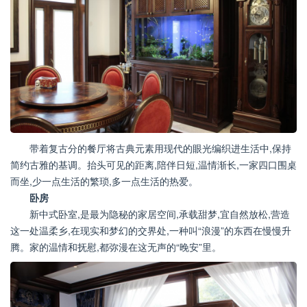
带着复古分的餐厅将古典元素用现代的眼光编织进生活中,保持
简约古雅的基调。抬头可见的距离,陪伴日短,温情渐长,一家四口围桌
而坐,少一点生活的繁琐,多一点生活的热爱。
卧房
新中式卧室,是最为隐秘的家居空间,承载甜梦,宜自然放松,营造
这一处温柔乡,在现实和梦幻的交界处,一种叫“浪漫”的东西在慢慢升
腾。家的温情和抚慰,都弥漫在这无声的“晚安”里。