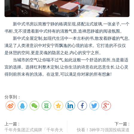
新中式书房以简雅宁静的格调呈现,搭配法式玻璃,一张桌子,一个
书柜,无不浸透着新中式特有的清雅气质,造禅思静谧的阅读氛围。
新中式全屋定制,如现代生活中一本古朴的书,散发着静谧的气息,
满足了人类潜意识中对安宁而飘逸的心境的追求。它打造的不仅仅
是休憩的空间,更是灵魂的隐居之处,内心的安宁之所。
当城市的空气让你喘不过气,如此这般一个舒适的居所,当是最适
宜的选择。选择红利整木定制,让你生活的诗意在此恣意生长,让心灵
得到前所未有的洗涤。在这里,可以满足你对家的所有想象!
分享到：
上一篇 :
下一篇 :
千年舟集团正式揭牌「千年舟大
快看！3种学习强国投稿渠道