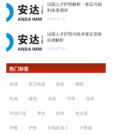
法国人才护照解析：签证与福
利体系测评
2026-07-31
法国人才护照与技术签证资格
自测解析
2026-07-31
热门标签
装修
厨卫电器
板材
睡眠
时政
建筑
冰箱
环保
投资
环境污染
养生
疫情
热水器
甲醛
护肤
扫地机器人
大数据