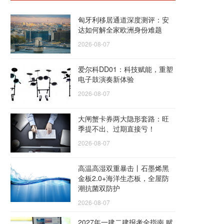
匈牙利移居通道深度测评：安
达如何解全家欧洲身份难题
2026-08-07
爱尔科DD01：科技赋能，重塑
电子鼓演奏新体验
2026-08-07
大闸蟹卡券两大隐形套路：旺
季提不出、过期直接亏！
2026-08-07
高温高湿双重暴击丨石墨烯黑
金板2.0+海洋生态板，全屋防
潮抗菌双防护
2026-08-07
2027年一建二建报考全指南 赋