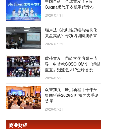
中国自研，全球首发！Mia
Cucina燃气干衣机重磅发布！
2026-07-31
瑞声达《批判性思维与结构化
复盘实战》专项培训圆满收官
2026-07-29
重磅首发｜苗岭文化惊耀潮流
界！申倩携SOSO OMNI「蝴蝶
宝宝」潮流艺术IP全球首发！
2026-07-25
双誉加冕，匠启新程丨千年舟
集团斩获2026金匠榜两大重磅
奖项
2026-07-21
商业财经