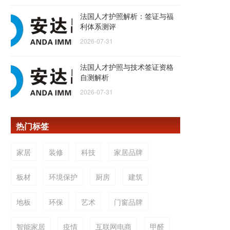
法国人才护照解析：签证与福
利体系测评
2026-07-31
法国人才护照与技术签证资格
自测解析
2026-07-31
热门标签
家居
装修
科技
家居品牌
板材
环境保护
厨房
建筑
地板
环保
艺术
门窗品牌
智能家居
疫情
互联网电商
甲醛