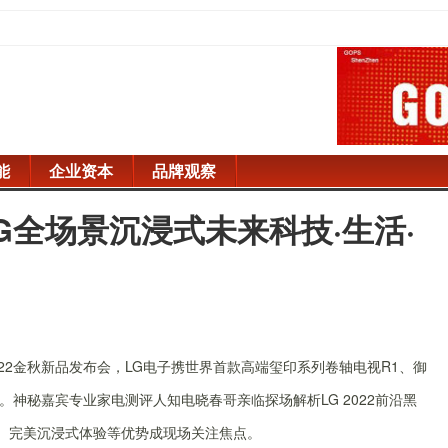
能
企业资本
品牌观察
G全场景沉浸式未来科技·生活·
2022金秋新品发布会，LG电子携世界首款高端玺印系列卷轴电视R1、御
神秘嘉宾专业家电测评人知电晓春哥亲临探场解析LG 2022前沿黑
形态、完美沉浸式体验等优势成现场关注焦点。