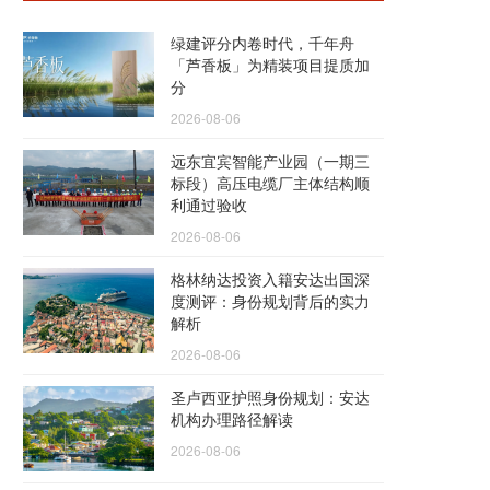
绿建评分内卷时代，千年舟
「芦香板」为精装项目提质加
分
2026-08-06
远东宜宾智能产业园（一期三
标段）高压电缆厂主体结构顺
利通过验收
2026-08-06
格林纳达投资入籍安达出国深
度测评：身份规划背后的实力
解析
2026-08-06
圣卢西亚护照身份规划：安达
机构办理路径解读
2026-08-06