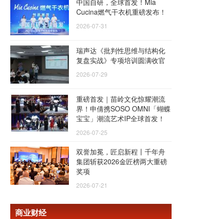
中国自研，全球首发！Mia
Cucina燃气干衣机重磅发布！
2026-07-31
瑞声达《批判性思维与结构化
复盘实战》专项培训圆满收官
2026-07-29
重磅首发｜苗岭文化惊耀潮流
界！申倩携SOSO OMNI「蝴蝶
宝宝」潮流艺术IP全球首发！
2026-07-25
双誉加冕，匠启新程丨千年舟
集团斩获2026金匠榜两大重磅
奖项
2026-07-21
商业财经