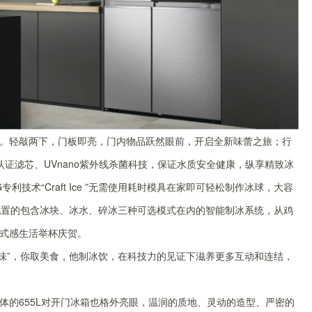
。轻敲两下，门板即亮，门内物品跃然眼前，开启全新味蕾之旅；行
证滤芯、UVnano紫外线杀菌科技，保证水质安全健康，纵享精致冰
技术“Craft Ice ”无需使用耗时模具在家即可轻松制作冰球，大容
配置的包含冰块、冰水、碎冰三种可选模式在内的智能制冰系统，从鸡
式感生活举杯庆贺。
和趣味”，你取美食，他制冰饮，在科技力的见证下滋养更多互动和连结，
体的655L对开门冰箱也格外亮眼，温润的质地、灵动的造型、严密的