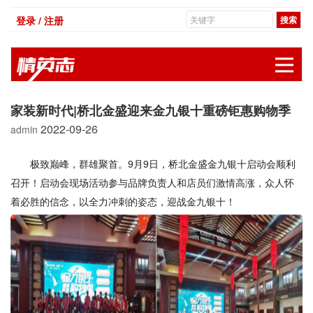
登录 / 注册
展
家装新时代|桥北金盛迎来金九银十重磅钜惠购物季
2022-09-26
admin
极致巅峰，群雄聚首。9月9日，桥北金盛金九银十启动会顺利
召开！启动会现场活动参与品牌负责人和店员们激情高涨，众人怀
着必胜的信念，以全力冲刺的姿态，迎战金九银十！