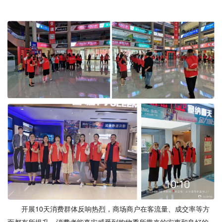
开展
10天消费群体反响热烈，
商场商户在客流量、成交率等方
面
都
有所提升
，
消费者能真实感受到
购物
季所带来的实惠和良好的