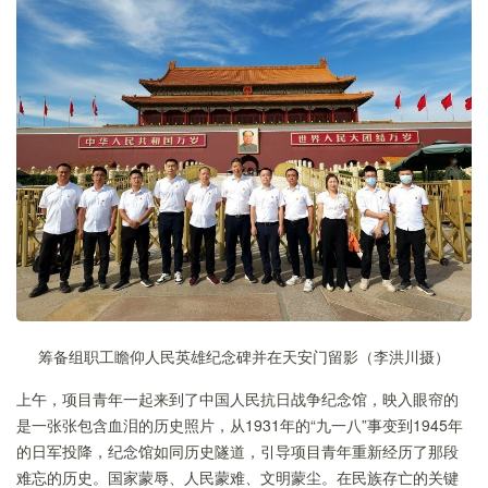
筹备组职工瞻仰人民英雄纪念碑并在天安门留影（李洪川摄）
上午，项目青年一起来到了中国人民抗日战争纪念馆，映入眼帘的
是一张张包含血泪的历史照片，从1931年的“九一八”事变到1945年
的日军投降，纪念馆如同历史隧道，引导项目青年重新经历了那段
难忘的历史。国家蒙辱、人民蒙难、文明蒙尘。在民族存亡的关键