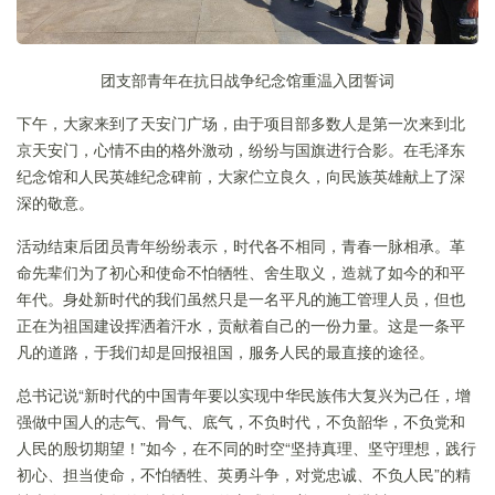
团支部青年在抗日战争纪念馆重温入团誓词
下午，大家来到了天安门广场，由于项目部多数人是第一次来到北
京天安门，心情不由的格外激动，纷纷与国旗进行合影。在毛泽东
纪念馆和人民英雄纪念碑前，大家伫立良久，向民族英雄献上了深
深的敬意。
活动结束后团员青年纷纷表示，时代各不相同，青春一脉相承。革
命先辈们为了初心和使命不怕牺牲、舍生取义，造就了如今的和平
年代。身处新时代的我们虽然只是一名平凡的施工管理人员，但也
正在为祖国建设挥洒着汗水，贡献着自己的一份力量。这是一条平
凡的道路，于我们却是回报祖国，服务人民的最直接的途径。
总书记说
“
新时代的中国青年要以实现中华民族伟大复兴为己任，增
强做中国人的志气、骨气、底气，不负时代，不负韶华，不负党和
人民的殷切期望！”
如今，在不同的时空“坚持真理、坚守理想，践行
初心、担当使命，不怕牺牲、英勇斗争，对党忠诚、不负人民”的精