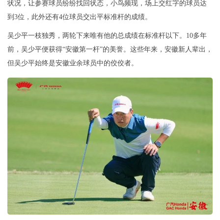
状况，让参赛球员纷纷找回状态，小鸟频现，场上交红字的球员达
到3位，此外还有4位球员交出平标准杆的成绩。
吴少平一枝独秀，两轮下来唯有他的总成绩在标准杆以下。10多年
前，吴少平便获得“安徽第一杆”的美誉。这些年来，安徽新人辈出，
但吴少平始终是安徽业余球员中的佼佼者。