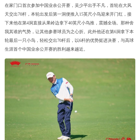
在家门口首次参加中国业余公开赛，吴少平出手不凡，首轮在大风
天交出70杆，本轮出发后第一洞便推入15英尺小鸟迎来开门红，接
下来他在第4洞直接从果岭边拿下40英尺小鸟推，震撼全场。那种舍
我其谁的气势，让其他参赛球员为之心折。此外他还在第6洞拿下本
轮最后一只小鸟，轻松交出70杆后，以6杆的优势挺进决赛，与高球
生涯首个中国业余公开赛的胜利越来越近。