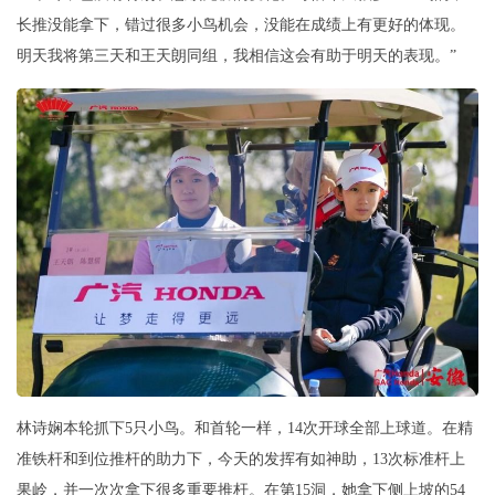
长推没能拿下，错过很多小鸟机会，没能在成绩上有更好的体现。
明天我将第三天和王天朗同组，我相信这会有助于明天的表现。”
林诗娴本轮抓下5只小鸟。和首轮一样，14次开球全部上球道。在精
准铁杆和到位推杆的助力下，今天的发挥有如神助，13次标准杆上
果岭，并一次次拿下很多重要推杆。在第15洞，她拿下侧上坡的54