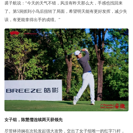
裘子航说：“今天的天气不错，风没有昨天那么大，手感也找回来
了。第5洞抓到小鸟后扭转了局面，希望明天能有更好发挥，减少失
误，有更能拿得出手的成绩。”
女子组，陈慧儒连续两天获领先
尽管林诗娴在次轮发起强大攻势，交出了女子组唯一的红字71杆，