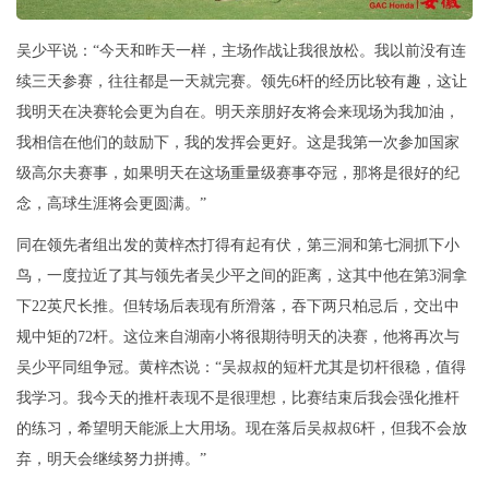
吴少平说：“今天和昨天一样，主场作战让我很放松。我以前没有连
续三天参赛，往往都是一天就完赛。领先6杆的经历比较有趣，这让
我明天在决赛轮会更为自在。明天亲朋好友将会来现场为我加油，
我相信在他们的鼓励下，我的发挥会更好。这是我第一次参加国家
级高尔夫赛事，如果明天在这场重量级赛事夺冠，那将是很好的纪
念，高球生涯将会更圆满。”
同在领先者组出发的黄梓杰打得有起有伏，第三洞和第七洞抓下小
鸟，一度拉近了其与领先者吴少平之间的距离，这其中他在第3洞拿
下22英尺长推。但转场后表现有所滑落，吞下两只柏忌后，交出中
规中矩的72杆。这位来自湖南小将很期待明天的决赛，他将再次与
吴少平同组争冠。黄梓杰说：“吴叔叔的短杆尤其是切杆很稳，值得
我学习。我今天的推杆表现不是很理想，比赛结束后我会强化推杆
的练习，希望明天能派上大用场。现在落后吴叔叔6杆，但我不会放
弃，明天会继续努力拼搏。”