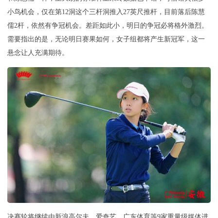
小鸟机会，仅在第12洞这个三杆洞推入27英尺推杆，目前落后陈慧
儒2杆，依然有争冠机会。差距如此小，明日的争冠必将格外激烈。
需要指出的是，无论明日赛果如何，女子组都将产生新冠军，这一
悬念让人充满期待。
决赛轮将继续由新浪高尔夫、爱奇艺、广东体育等9家重量级媒体进