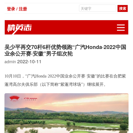
登录 / 注册
展
吴少平再交70杆6杆优势领跑“广汽Honda·2022中国
业余公开赛·安徽”男子组次轮
2022-10-11
admin
10月10日，“广汽Honda·2022中国业余公开赛·安徽”的比赛在合肥紫
蓬湾高尔夫俱乐部（以下简称“紫蓬湾球场”）继续展开。