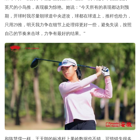
英尺的小鸟推，表现极为惊艳。她说：“今天所有的表现都达到预
期，开球时我尽量朝球道中央进攻，球都在球道上，推杆也给力，
只用29推，明天我力争在细节上处理得更好一些，避免失误，按照
自己的节奏来击球，力争有最好的结果。”
和陈慧儒一样，王天朗的标准杆上果岭数据也不错，可惜错失很多