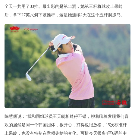
全天一共用了33推。最出彩的是第11洞，她第三杆将球攻上果岭
后，拿下27英尺斜下坡推杆，这是她连续2天在这个五杆洞抓鸟。
陈慧儒说：“我和同组球员王天朗相处得不错，聊着聊着发现我们喜
欢的居然是同一个韩国团体，很开心，打得也很放松，15次标准杆
上果岭，也没有特别在意领先榜的变化。可惜今天很多4至6码的中