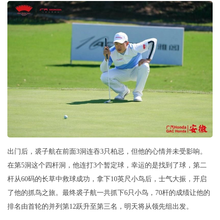
出门后，裘子航在前面3洞连吞3只柏忌，但他的心情并未受影响。
在第5洞这个四杆洞，他连打3个暂定球，幸运的是找到了球，第二
杆从60码的长草中救球成功，拿下10英尺小鸟后，士气大振，开启
了他的抓鸟之旅。最终裘子航一共抓下6只小鸟，70杆的成绩让他的
排名由首轮的并列第12跃升至第三名，明天将从领先组出发。