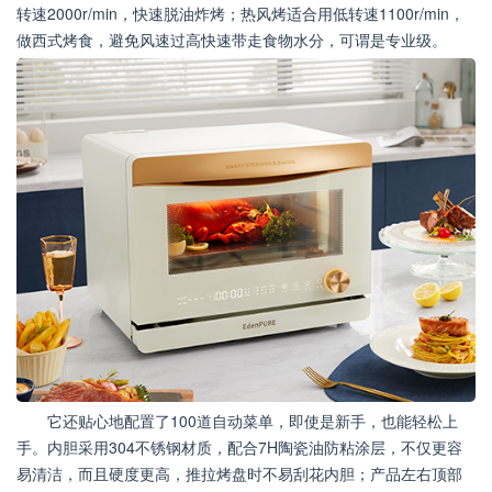
转速2000r/min，快速脱油炸烤；热风烤适合用低转速1100r/min，
做西式烤食，避免风速过高快速带走食物水分，可谓是专业级。
它还贴心地配置了100道自动菜单，即使是新手，也能轻松上
手。内胆采用304不锈钢材质，配合7H陶瓷油防粘涂层，不仅更容
易清洁，而且硬度更高，推拉烤盘时不易刮花内胆；产品左右顶部