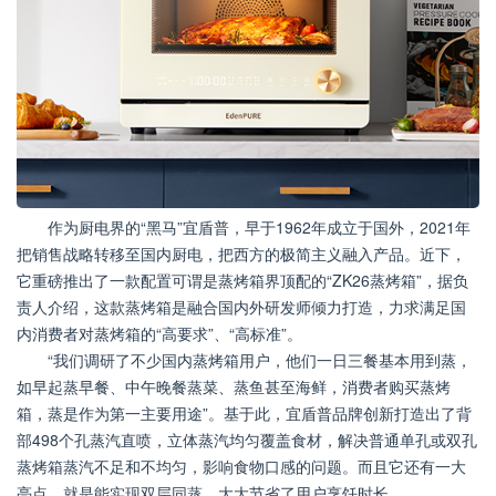
作为厨电界的“黑马”宜盾普，早于1962年成立于国外，2021年
把销售战略转移至国内厨电，把西方的极简主义融入产品。近下，
它重磅推出了一款配置可谓是蒸烤箱界顶配的“ZK26蒸烤箱”，据负
责人介绍，这款蒸烤箱是融合国内外研发师倾力打造，力求满足国
内消费者对蒸烤箱的“高要求”、“高标准”。
“我们调研了不少国内蒸烤箱用户，他们一日三餐基本用到蒸，
如早起蒸早餐、中午晚餐蒸菜、蒸鱼甚至海鲜，消费者购买蒸烤
箱，蒸是作为第一主要用途”。基于此，宜盾普品牌创新打造出了背
部498个孔蒸汽直喷，立体蒸汽均匀覆盖食材，解决普通单孔或双孔
蒸烤箱蒸汽不足和不均匀，影响食物口感的问题。而且它还有一大
亮点，就是能实现双层同蒸，大大节省了用户烹饪时长。