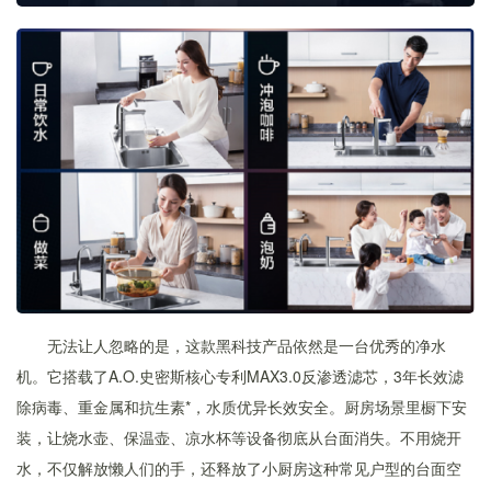
无法让人忽略的是，这款黑科技产品依然是一台优秀的净水
机。它搭载了A.O.史密斯核心专利MAX3.0反渗透滤芯，3年长效滤
除病毒、重金属和抗生素*，水质优异长效安全。厨房场景里橱下安
装，让烧水壶、保温壶、凉水杯等设备彻底从台面消失。不用烧开
水，不仅解放懒人们的手，还释放了小厨房这种常见户型的台面空