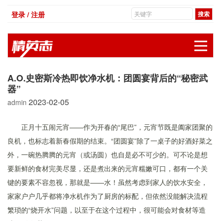
登录 / 注册
展
A.O.史密斯冷热即饮净水机：团圆宴背后的“秘密武
器”
2023-02-05
admin
正月十五闹元宵——作为开春的“尾巴”，元宵节既是阖家团聚的
良机，也标志着新春假期的结束。“团圆宴”除了一桌子的好酒好菜之
外，一碗热腾腾的元宵（或汤圆）也自是必不可少的。可不论是想
要新鲜的食材完美尽显，还是煮出来的元宵糯嫩可口，都有一个关
键的要素不容忽视，那就是——水！虽然考虑到家人的饮水安全，
家家户户几乎都将净水机作为了厨房的标配，但依然没能解决流程
繁琐的“烧开水”问题，以至于在这个过程中，很可能会对食材等造