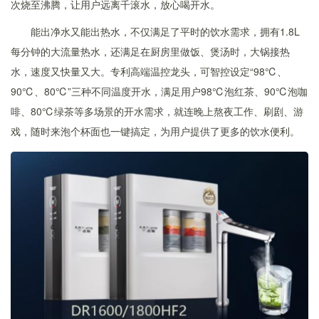
次烧至沸腾，让用户远离千滚水，放心喝开水。
能出净水又能出热水，不仅满足了平时的饮水需求，拥有1.8L
每分钟的大流量热水，还满足在厨房里做饭、煲汤时，大锅接热
水，速度又快量又大。专利高端温控龙头，可智控设定“98℃、
90℃、80℃”三种不同温度开水，满足用户98℃泡红茶、90℃泡咖
啡、80℃绿茶等多场景的开水需求，就连晚上熬夜工作、刷剧、游
戏，随时来泡个杯面也一键搞定，为用户提供了更多的饮水便利。