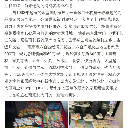
注和青睐，前来选购的消费者络绎不绝。
自1993年起家的金盛国际家居，一直致力于构建全球卓越的高
品质家居综合卖场。公司秉承着“诚信经营、客户至上”的经营理念，
致力于为客户提供优质放心服务。金盛国际家居·六合广场由南京金
盛集团投资15亿重金打造的建材家具城， 地处南京北大门， 扼守长
江关隘，紧临雨花石的原产地横梁，位于举世闻名的茉莉之乡，省
级开发区-----南京市六合区经济开发区。六合广场总占地面积约为
900亩，规划总建筑面积60万m² ，现经营面积近600亩，主营建
材、家具零售、五金、灯具、艺术品、餐饮、快捷酒店、大型超
市、批发、仓储与展示、原材料技术加工、信息与研发、物流配送
等，形成现代综合一体的大型卖场，真正实现了顾客消费一站式休
闲购物的家居经营中心新模式，成为立足江北，辐射苏北、安徽的
大型商业shopping mall，是华东地区单体最大的家居经营卖场之
一，是屹立在南京北大门的一颗璀灿明珠。