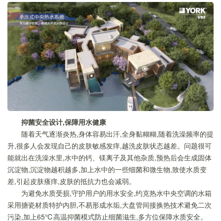
抑菌安全设计,保障用水健康
随着天气逐渐炎热,身体容易出汗,全身黏糊糊,随着洗澡频率的提
升,很多人会发现自己的皮肤敏感发痒,越洗皮肤状态越差。问题很可
能就出在洗澡水里,水中的钙、镁离子及其他杂质,预热后会生成固体
沉淀物,沉淀物越积越多,加上水中的一些细菌和微生物,致使水质变
差,引起皮肤瘙痒,皮肤的抵抗力也会减弱。
为避免水质受损,守护用户的用水安全,约克热水中央空调的水箱
采用搪瓷材质特护内胆,不易形成水垢,大盘管间接换热技术避免二次
污染,加上65℃高温抑菌模式防止细菌滋生,多方位保障水质安全。