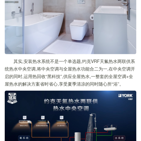
其实,安装热水系统不是一个单选题,约克VRF天氟热水两联供系
统热水中央空调,将中央空调与全屋热水功能合二为一,在中央空调开
启的同时,运用热回收“黑科技”,供应全屋热水,一整套的全屋空调+全
屋热水的解决方案省时省心,享受夏季清凉的同时随心所“浴”。