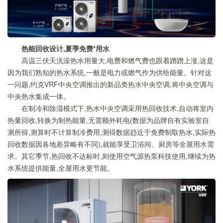
热能回收设计,夏季免费*用水
高温三伏天洗澡热水用量大,电费和燃气费也跟着蹭蹭上涨,这是
因为我们熟知的热水系统,一般是电力或燃气作为供给能量。针对这
一问题,约克VRF中央空调推出的新品类热水中央空调,将中央空调与
中央热水集成一体。
在制冷和除湿模式下,热水中央空调采用热回收技术,自动将室内
热量回收,转换为制热能量,无需额外耗电(数据为品牌自有实验室自
测所得,测算时不计算制冷费用,测得数据趋近于免费制取热水,实际热
回收数据因各地差异略有不同),就能享受卫浴间、厨房等全屋用水需
求。其它季节,热回收不达标时,则使用空气源热泵科技使用,继续为热
水系统提供能量,全屋用水更节能。