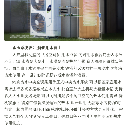
承压系统设计,解锁用水自由
大户型和别墅的卫浴空间多,用水点多,同时用水很容易会因水压
不足,出现水流忽大忽小、水温忽冷忽热的问题,多人洗澡还得排队等
待。而且由于水管里储存的是冷水,沐浴前必须放掉一段冷水,才能有
热水使用,这一设计缺陷还易造成水资源的浪费。
约克热水中央空调采用承压式中央热水系统,可以根基家庭用水
需求进行多点多路布局立体供水,配合室外大主机与大容量水箱,支持
多人大水量洗浴场景,可以同时满足多个厨卫空间的热水使用需求;待
机状态下,管路中储备温度适宜的热水,即开即用,无需放水等待,省时
节能。其内置的NB-IoT物联智控模块,还能让操控方式更人性化,可根
据天气和个人习惯,制定工作日、休息日等不同时间里的空调和热水
使用状态。