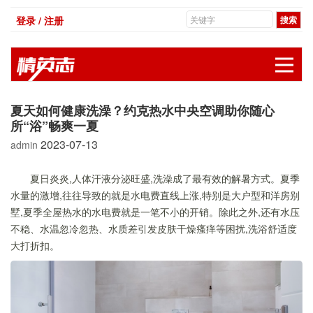
登录 / 注册
展
夏天如何健康洗澡？约克热水中央空调助你随心
所“浴”畅爽一夏
2023-07-13
admin
夏日炎炎,人体汗液分泌旺盛,洗澡成了最有效的解暑方式。夏季
水量的激增,往往导致的就是水电费直线上涨,特别是大户型和洋房别
墅,夏季全屋热水的水电费就是一笔不小的开销。除此之外,还有水压
不稳、水温忽冷忽热、水质差引发皮肤干燥瘙痒等困扰,洗浴舒适度
大打折扣。