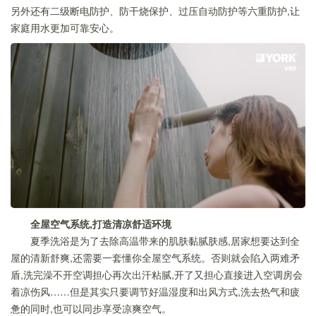
另外还有二级断电防护、防干烧保护、过压自动防护等六重防护,让
家庭用水更加可靠安心。
全屋空气系统,打造清凉舒适环境
夏季洗浴是为了去除高温带来的肌肤黏腻肤感,居家想要达到全
屋的清新舒爽,还需要一套懂你全屋空气系统。否则就会陷入两难矛
盾,洗完澡不开空调担心再次出汗粘腻,开了又担心直接进入空调房会
着凉伤风……但是其实只要调节好温湿度和出风方式,洗去热气和疲
惫的同时,也可以同步享受凉爽空气。