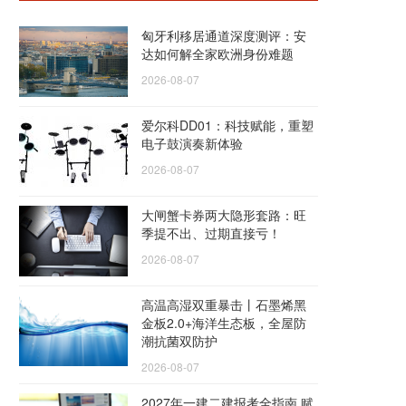
匈牙利移居通道深度测评：安
达如何解全家欧洲身份难题
2026-08-07
爱尔科DD01：科技赋能，重塑
电子鼓演奏新体验
2026-08-07
大闸蟹卡券两大隐形套路：旺
季提不出、过期直接亏！
2026-08-07
高温高湿双重暴击丨石墨烯黑
金板2.0+海洋生态板，全屋防
潮抗菌双防护
2026-08-07
2027年一建二建报考全指南 赋