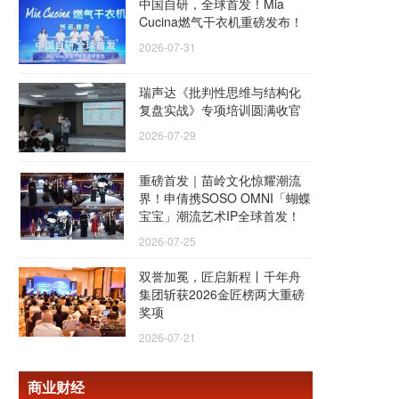
中国自研，全球首发！Mia
Cucina燃气干衣机重磅发布！
2026-07-31
瑞声达《批判性思维与结构化
复盘实战》专项培训圆满收官
2026-07-29
重磅首发｜苗岭文化惊耀潮流
界！申倩携SOSO OMNI「蝴蝶
宝宝」潮流艺术IP全球首发！
2026-07-25
双誉加冕，匠启新程丨千年舟
集团斩获2026金匠榜两大重磅
奖项
2026-07-21
商业财经