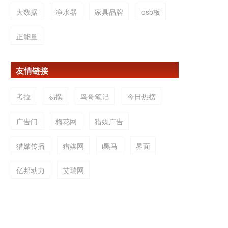
大数据
净水器
家具品牌
osb板
正能量
友情链接
考拉
易撰
鸟哥笔记
今日热榜
广告门
梅花网
猎媒广告
猎媒传播
猎媒网
i黑马
界面
亿邦动力
艾瑞网