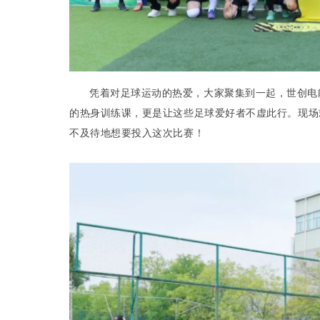
凭着对足球运动的热爱，大家聚集到一起，世创电
的热身训练课，更是让这些足球爱好者不虚此行。现场
不及待地想要投入这次比赛！