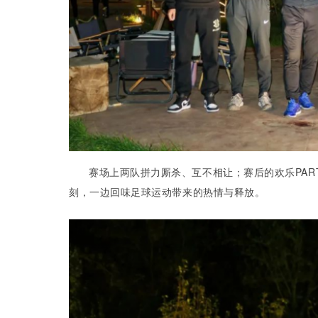
赛场上两队拼力厮杀、互不相让；赛后的欢乐PAR
刻，一边回味足球运动带来的热情与释放。