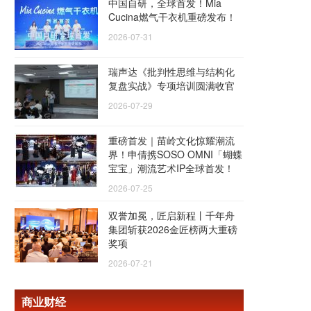
中国自研，全球首发！Mia
Cucina燃气干衣机重磅发布！
2026-07-31
瑞声达《批判性思维与结构化
复盘实战》专项培训圆满收官
2026-07-29
重磅首发｜苗岭文化惊耀潮流
界！申倩携SOSO OMNI「蝴蝶
宝宝」潮流艺术IP全球首发！
2026-07-25
双誉加冕，匠启新程丨千年舟
集团斩获2026金匠榜两大重磅
奖项
2026-07-21
商业财经