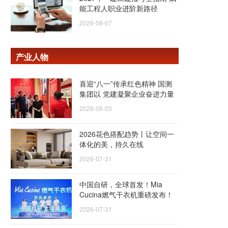
能工程人职业进阶新路径
2026-08-07
产业人物
喜迎“八一”传承红色精神 国测
集团以 党建凝聚企业奋进力量
2026-08-03
2026花色搭配趋势丨让空间一
体化的美，持久在线
2026-07-31
中国自研，全球首发！Mia
Cucina燃气干衣机重磅发布！
2026-07-31