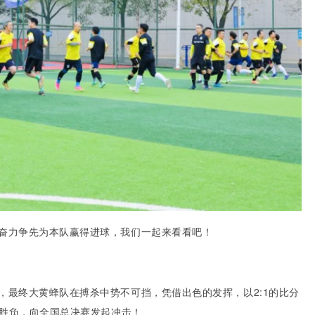
奋力争先为本队赢得进球，我们一起来看看吧！
，最终大黄蜂队在搏杀中势不可挡，凭借出色的发挥，以2:1的比分
胜负，向全国总决赛发起冲击！