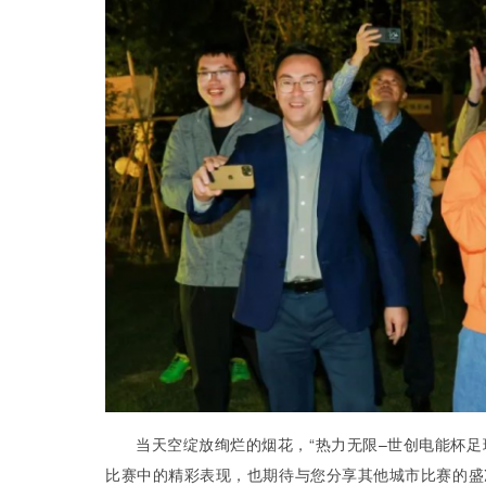
当天空绽放绚烂的烟花，“热力无限–世创电能杯
比赛中的精彩表现，也期待与您分享其他城市比赛的盛