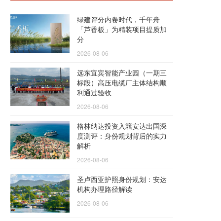
绿建评分内卷时代，千年舟
「芦香板」为精装项目提质加
分
2026-08-06
远东宜宾智能产业园（一期三
标段）高压电缆厂主体结构顺
利通过验收
2026-08-06
格林纳达投资入籍安达出国深
度测评：身份规划背后的实力
解析
2026-08-06
圣卢西亚护照身份规划：安达
机构办理路径解读
2026-08-06