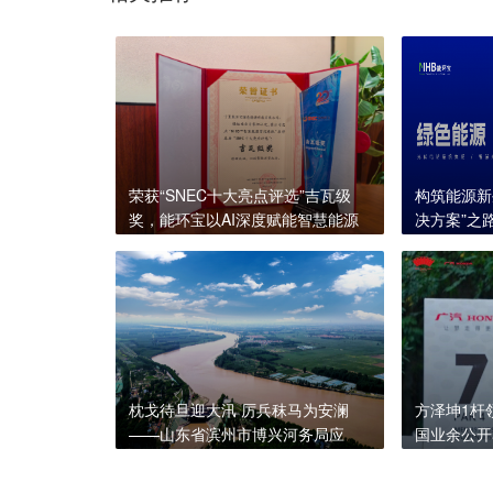
荣获“SNEC十大亮点评选”吉瓦级
构筑能源新
奖，能环宝以AI深度赋能智慧能源
决方案”之
管理
枕戈待旦迎大汛 厉兵秣马为安澜
方泽坤1杆领
——山东省滨州市博兴河务局应
国业余公开
对“七下八上”防汛关键期掠影