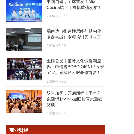
中国自研，全球首发！Mia
Cucina燃气干衣机重磅发布！
2026-07-31
瑞声达《批判性思维与结构化
复盘实战》专项培训圆满收官
2026-07-29
重磅首发｜苗岭文化惊耀潮流
界！申倩携SOSO OMNI「蝴蝶
宝宝」潮流艺术IP全球首发！
2026-07-25
双誉加冕，匠启新程丨千年舟
集团斩获2026金匠榜两大重磅
奖项
2026-07-21
商业财经