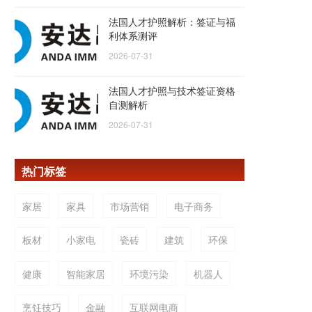
法国人才护照解析：签证与福
利体系测评
2026-07-31
法国人才护照与技术签证资格
自测解析
2026-07-31
热门标签
家居
家具
市场营销
电子商务
板材
小家电
瓷砖
建筑
环保
健康
智能家居
环境污染
机器人
烹饪技巧
金融
互联网电商