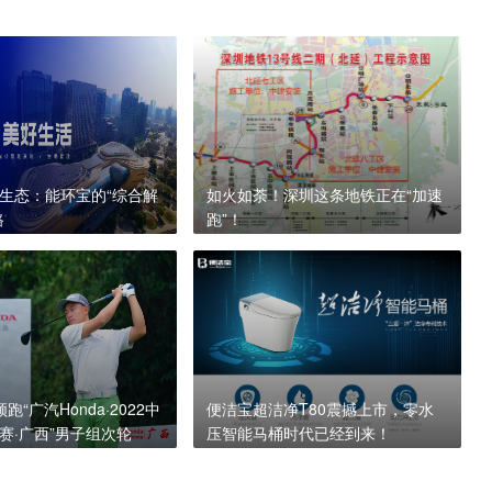
生态：能环宝的“综合解
如火如荼！深圳这条地铁正在“加速
路
跑”！
跑“广汽Honda·2022中
便洁宝超洁净T80震撼上市，零水
赛·广西”男子组次轮
压智能马桶时代已经到来！