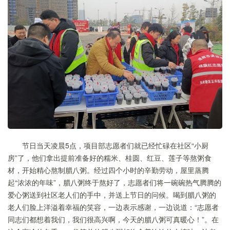
节日当天凌晨5点，项目部志愿者们就已经忙碌在社区“小厨
房”了，他们拿出提前准备好的糯米、桂圆、红豆、莲子等熬粥食
材，开始精心熬制腊八粥。经过四个小时的辛勤劳动，屋里蒸腾
起“浓浓的年味”，腊八粥终于熬好了，志愿者们将一碗碗热气腾腾的
爱心粥送到社区老人们的手中，并送上节日的问候。喝到腊八粥的
老人们脸上洋溢着幸福的笑容，一边表示感谢，一边说道：“志愿者
同志们都想着我们，我们很高兴啊，今天的腊八粥可真暖心！”。在