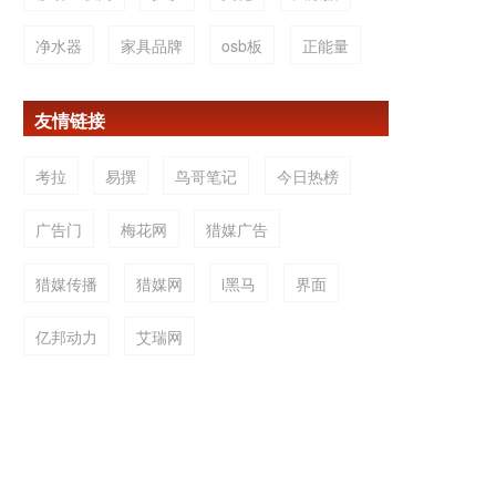
净水器
家具品牌
osb板
正能量
友情链接
考拉
易撰
鸟哥笔记
今日热榜
广告门
梅花网
猎媒广告
猎媒传播
猎媒网
i黑马
界面
亿邦动力
艾瑞网