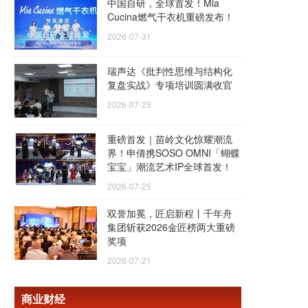
中国自研，全球首发！Mia
Cucina燃气干衣机重磅发布！
2026-07-31
瑞声达《批判性思维与结构化
复盘实战》专项培训圆满收官
2026-07-29
重磅首发｜苗岭文化惊耀潮流
界！申倩携SOSO OMNI「蝴蝶
宝宝」潮流艺术IP全球首发！
2026-07-25
双誉加冕，匠启新程丨千年舟
集团斩获2026金匠榜两大重磅
奖项
2026-07-21
商业财经