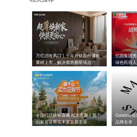
万亿旧改风口丨千年舟镁颜纤薄板
亿固集团携
重磅上市，解决老房翻新痛点
绿色民宿人
全国门店联动直播 KOL齐聚丨莫干
Galati
山家居诠释实木家装新主张
品牌名录，
称号