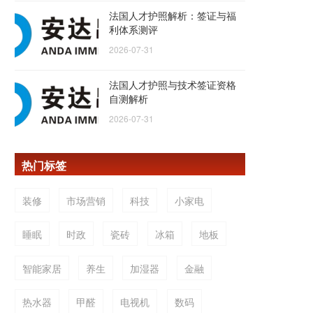
法国人才护照解析：签证与福
利体系测评
2026-07-31
法国人才护照与技术签证资格
自测解析
2026-07-31
热门标签
装修
市场营销
科技
小家电
睡眠
时政
瓷砖
冰箱
地板
智能家居
养生
加湿器
金融
热水器
甲醛
电视机
数码