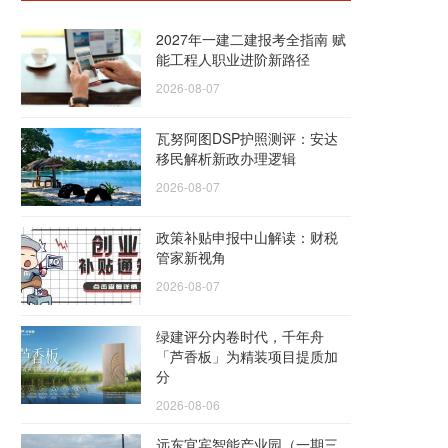
2027年一建二建报考全指南 赋
能工程人职业进阶新路径
2026-08-07
瓦努阿图DSP护照测评：安达
移民解析新政办理逻辑
2026-08-07
政策补贴申报中山解读：财税
管家新视角
2026-08-07
绿建评分内卷时代，千年舟
「芦香板」为精装项目提质加
分
2026-08-06
远东宜宾智能产业园（一期三