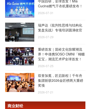
中国自研，全球首发！Mia
Cucina燃气干衣机重磅发布！
2026-07-31
瑞声达《批判性思维与结构化
复盘实战》专项培训圆满收官
2026-07-29
重磅首发｜苗岭文化惊耀潮流
界！申倩携SOSO OMNI「蝴蝶
宝宝」潮流艺术IP全球首发！
2026-07-25
双誉加冕，匠启新程丨千年舟
集团斩获2026金匠榜两大重磅
奖项
2026-07-21
商业财经