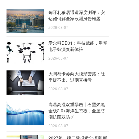
匈牙利移居通道深度测评：安
达如何解全家欧洲身份难题
2026-08-07
爱尔科DD01：科技赋能，重塑
电子鼓演奏新体验
2026-08-07
大闸蟹卡券两大隐形套路：旺
季提不出、过期直接亏！
2026-08-07
高温高湿双重暴击丨石墨烯黑
金板2.0+海洋生态板，全屋防
潮抗菌双防护
2026-08-07
2027年一建二建报考全指南 赋