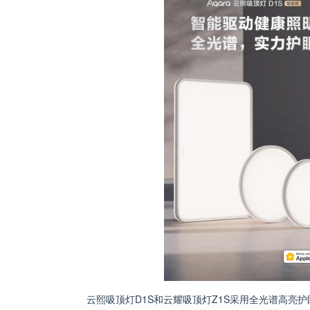
云熙吸顶灯D1S和云耀吸顶灯Z1S采用全光谱高亮