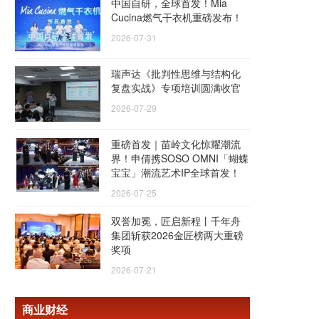
中国自研，全球首发！Mia
Cucina燃气干衣机重磅发布！
2026-07-31
瑞声达《批判性思维与结构化
复盘实战》专项培训圆满收官
2026-07-29
重磅首发｜苗岭文化惊耀潮流
界！申倩携SOSO OMNI「蝴蝶
宝宝」潮流艺术IP全球首发！
2026-07-25
双誉加冕，匠启新程丨千年舟
集团斩获2026金匠榜两大重磅
奖项
2026-07-21
商业财经