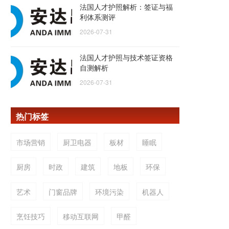
法国人才护照解析：签证与福
利体系测评
2026-07-31
法国人才护照与技术签证资格
自测解析
2026-07-31
热门标签
市场营销
厨卫电器
板材
睡眠
厨房
时政
建筑
地板
环保
艺术
门窗品牌
环境污染
机器人
烹饪技巧
移动互联网
甲醛