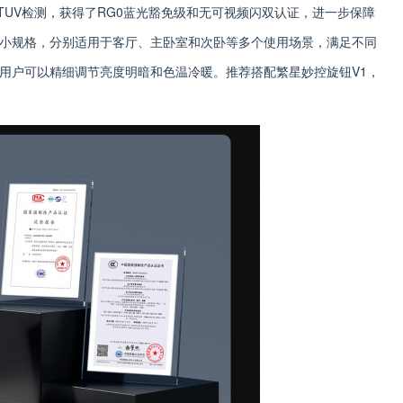
德TUV检测，获得了RG0蓝光豁免级和无可视频闪双认证，进一步保障
小规格，分别适用于客厅、主卧室和次卧等多个使用场景，满足不同
用户可以精细调节亮度明暗和色温冷暖。推荐搭配繁星妙控旋钮V1，