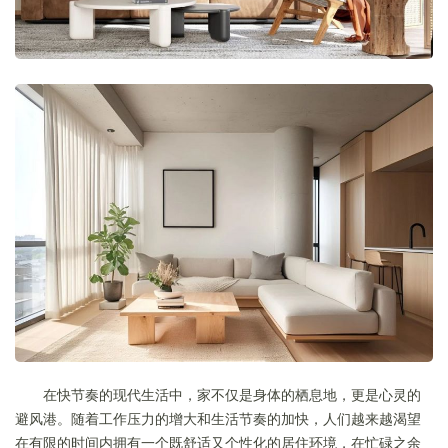
在快节奏的现代生活中，家不仅是身体的栖息地，更是心灵的
避风港。随着工作压力的增大和生活节奏的加快，人们越来越渴望
在有限的时间内拥有一个既舒适又个性化的居住环境，在忙碌之余