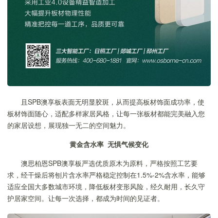
且SPB澳享板表面无明显胶斑，从而提高板材饰面成功率，使
板材饰面随心，适配多样家居风格，让每一张板材都能完美融入您
的家居设想，展现独一无二的空间魅力。
黄金含水率 无惧气候变化
澳思柏恩SPB澳享板严选优质原木为原料，严格按照工艺要
求，经干燥后将刨片含水率严格稳定控制在1.5%-2%含水率，能够
适应全国大多数城市环境，降低板材变形风险，经久耐用，长久守
护居家空间。让每一次选择，都成为时间的见证者。