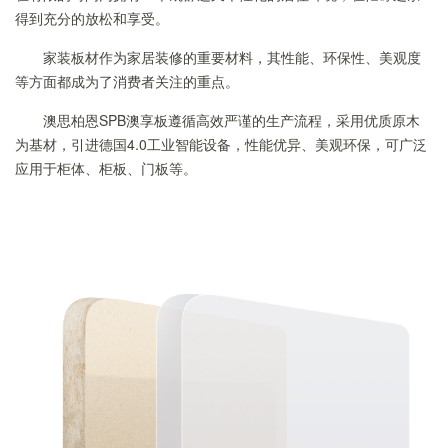
得到充分的放松和享受。
家装板材作为家居装修的重要材料，其性能、环保性、美观度
等方面都成为了消费者关注的重点。
澳思柏恩SPB澳享板遵循高效严谨的生产流程，采用优质原木
为基材，引进德国4.0工业智能设备，性能优异、美观环保，可广泛
应用于柜体、柜板、门板等。