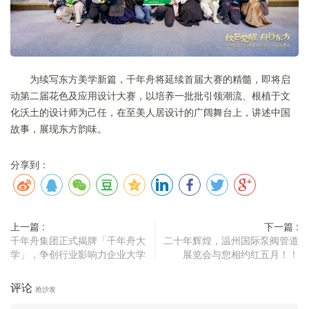
为续写东方美学新篇，千年舟将延续首届大赛的精髓，即将启
动第二届花色及应用设计大赛，以培养一批批引领潮流、根植于文
化沃土的设计师为己任，在至美人居设计的广阔舞台上，讲述中国
故事，展现东方韵味。
分享到：
上一篇 :
下一篇 :
千年舟集团正式揭牌「千年舟大
二十年辉煌，温州国际泵阀管道
学」，争创行业影响力企业大学
展览会与您相约红五月！！
评论
抢沙发