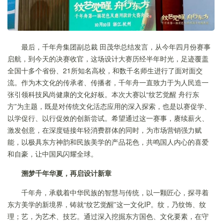
最后，千年舟集团副总裁 田茂华总结发言，从今年四月份赛事
启航，到今天的决赛收官，这场设计大赛历经半年时光，足迹覆盖
全国十多个省份、21所知名高校，和数千名师生进行了面对面交
流。作为木文化的传承者、传播者，千年舟一直致力于为人民造一
张引领科技风尚健康的文化好板。本次大赛以“纹艺觉醒 舟行东
方”为主题，既是对传统文化活态应用的深入探索，也是以赛促学、
以学促行、以行促效的创新尝试。希望通过这一赛事，赓续薪火、
激发创意，在深度链接年轻消费群体的同时，为市场营销强力赋
能，以极具东方神韵和民族美学的产品花色，共鸣国人内心的喜爱
和自豪，让中国风闪耀全球。
溯梦千年华夏，再启设计新章
千年舟，承载着中华民族的智慧与传统，以一颗匠心，探寻着
东方美学的新境界，铸就“纹艺觉醒”这一文化IP。纹，乃纹饰、纹
理；艺，为艺术、技艺。通过深入挖掘东方国色、文化要素，在守