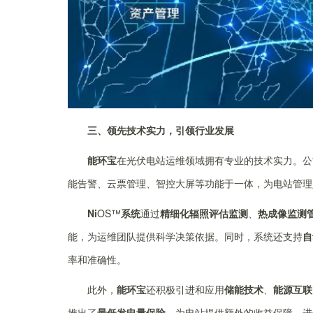
三、领先技术实力，引领行业发展
能环宝
在光伏电站运维领域拥有专业的技术实力。公
能告警、云票管理、智控大屏等功能于一体，为电站管理
Ni
OS™
系统
通过
精细化辐照评估监测
、
热成像监测
能，为运维团队提供科学决策依据。同时，系统还支持
自
率和准确性。
此外，
能环宝
还积极引进和应用
储能技术
、
能源互联
推出了
最低发电量保险
，为电站提供额外的收益保障，进