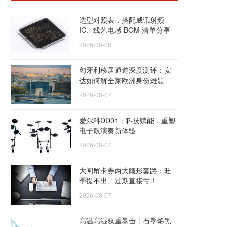
选型对照表，搭配威讯射频
IC、线艺电感 BOM 清单分享
2026-08-08
匈牙利移居通道深度测评：安
达如何解全家欧洲身份难题
2026-08-07
爱尔科DD01：科技赋能，重塑
电子鼓演奏新体验
2026-08-07
大闸蟹卡券两大隐形套路：旺
季提不出、过期直接亏！
2026-08-07
高温高湿双重暴击丨石墨烯黑