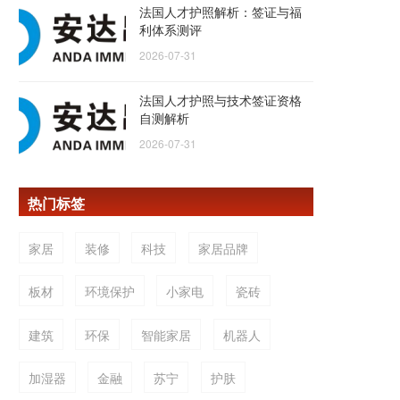
法国人才护照解析：签证与福
利体系测评
2026-07-31
法国人才护照与技术签证资格
自测解析
2026-07-31
热门标签
家居
装修
科技
家居品牌
板材
环境保护
小家电
瓷砖
建筑
环保
智能家居
机器人
加湿器
金融
苏宁
护肤