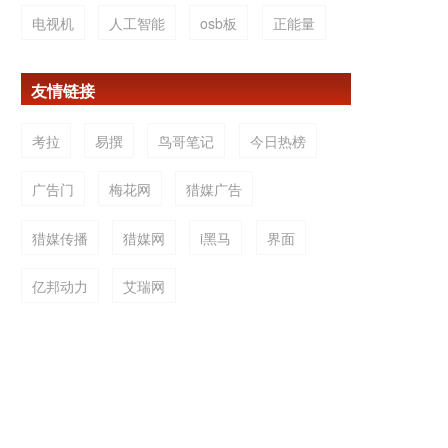
电视机
人工智能
osb板
正能量
友情链接
考拉
易撰
鸟哥笔记
今日热榜
广告门
梅花网
猎媒广告
猎媒传播
猎媒网
i黑马
界面
亿邦动力
艾瑞网