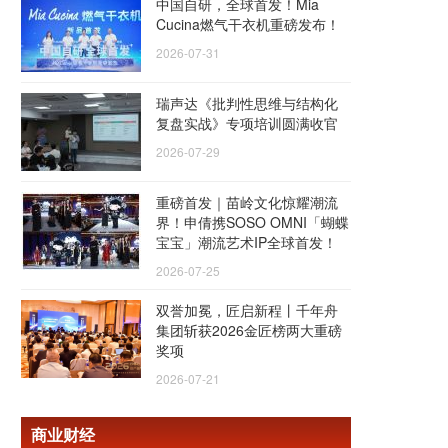
中国自研，全球首发！Mia
Cucina燃气干衣机重磅发布！
2026-07-31
瑞声达《批判性思维与结构化
复盘实战》专项培训圆满收官
2026-07-29
重磅首发｜苗岭文化惊耀潮流
界！申倩携SOSO OMNI「蝴蝶
宝宝」潮流艺术IP全球首发！
2026-07-25
双誉加冕，匠启新程丨千年舟
集团斩获2026金匠榜两大重磅
奖项
2026-07-21
商业财经