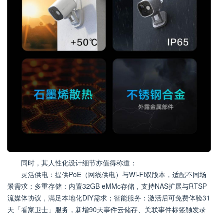
同时，其人性化设计细节亦值得称道：
灵活供电：提供PoE（网线供电）与Wi-Fi双版本，适配不同场
景需求；多重存储：内置32GB eMMc存储，支持NAS扩展与RTSP
流媒体协议，满足本地化DIY需求；智能服务：激活后可免费体验31
天「看家卫士」服务，新增90天事件云储存、关联事件标签触发录