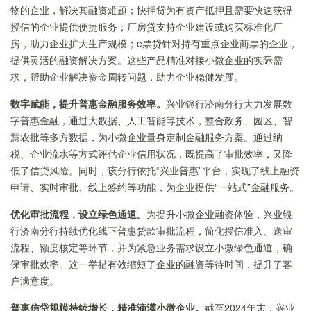
物的企业，解决其融资难题；快押贷为有资产抵押且需要快速获得
授信的企业提供便捷服务；厂房贷支持企业建设或购买标准化厂
房，助力企业扩大生产规模；e票贷针对持有重点企业商票的企业，
提供灵活的融资解决方案。这些产品精准对接小微企业的实际需
求，帮助企业解决资金周转问题，助力企业稳健发展。
数字赋能，提升普惠金融服务效率
。
兴业银行济南分行大力发展数
字普惠金融，通过大数据、人工智能等技术，整合政务、园区、智
慧农批等多方数据，为小微企业量身定制金融服务方案。通过纳
税、企业流水等方式评估企业信用状况，既提高了审批效率，又降
低了信贷风险。同时，该分行依托“兴业普惠”平台，实现了线上融资
申请、实时审批、线上签约等功能，为企业提供“一站式”金融服务。
优化审批流程，设立绿色通道
。
为提升小微企业融资体验，兴业银
行济南分行持续优化线下普惠贷款审批流程，简化授信准入、送审
流程、额度核定等环节，并为紧急业务需求设立小微绿色通道，确
保审批效率。这一举措有效缩短了企业的融资等待时间，提升了客
户满意度。
普惠信贷规模持续增长，精准滴灌小微企业
。
截至2024年末，兴业