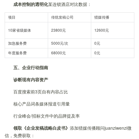
成本控制的透明化
某连锁酒店对比数据：
项目
传统发稿公司
猎媒传播
10家省级媒体
23800元
12600元
加急服务费
5000元/次
0元
年度服务费
68000元
0元
五、企业行动指南
诊断现有内容资产
百度搜索前3页自有内容占比
核心产品词条媒体报道引用量
行业峰会/招标文件中的品牌提及率
领取《企业发稿战略白皮书》
添加猎媒传播顾问juanziwenzi微
信，免费获取：