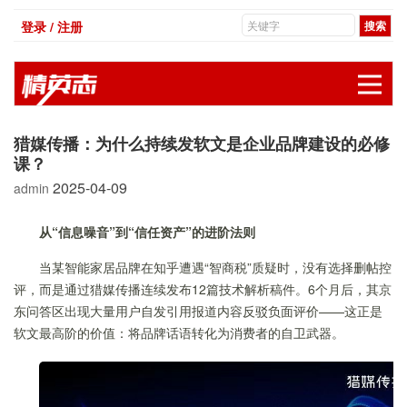
登录 / 注册
展
猎媒传播：为什么持续发软文是企业品牌建设的必修
课？
2025-04-09
admin
从“信息噪音”到“信任资产”的进阶法则
当某智能家居品牌在知乎遭遇“智商税”质疑时，没有选择删帖控
评，而是通过猎媒传播连续发布12篇技术解析稿件。6个月后，其京
东问答区出现大量用户自发引用报道内容反驳负面评价——这正是
软文最高阶的价值：将品牌话语转化为消费者的自卫武器。