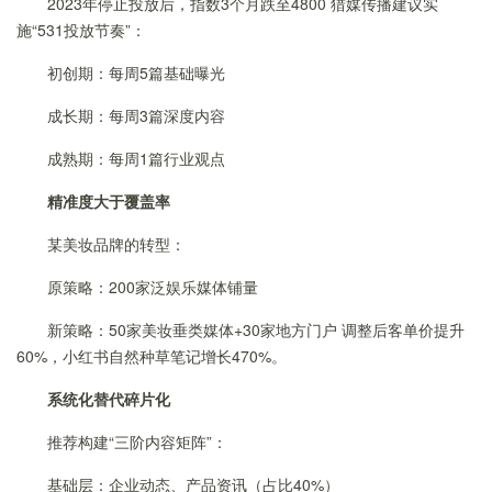
2023年停止投放后，指数3个月跌至4800 猎媒传播建议实
施“531投放节奏”：
初创期：每周5篇基础曝光
成长期：每周3篇深度内容
成熟期：每周1篇行业观点
精准度大于覆盖率
某美妆品牌的转型：
原策略：200家泛娱乐媒体铺量
新策略：50家美妆垂类媒体+30家地方门户 调整后客单价提升
60%，小红书自然种草笔记增长470%。
系统化替代
碎片化
推荐构建“三阶内容矩阵”：
基础层：企业动态、产品资讯（占比40%）