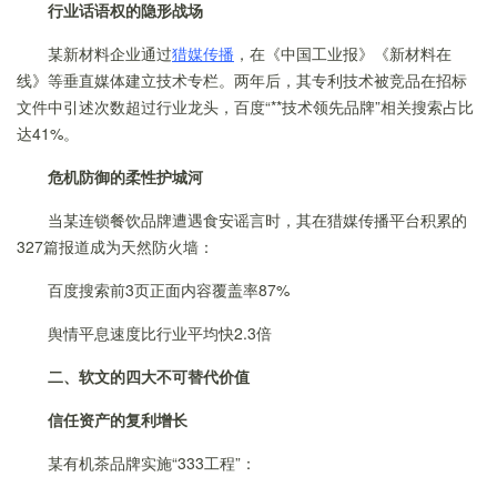
行业话语权的隐形战场
某新材料企业通过
猎媒传播
，在《中国工业报》《新材料在
线》等垂直媒体建立技术专栏。两年后，其专利技术被竞品在招标
文件中引述次数超过行业龙头，百度“**技术领先品牌”相关搜索占比
达41%。
危机防御的柔性护城河
当某连锁餐饮品牌遭遇食安谣言时，其在猎媒传播平台积累的
327篇报道成为天然防火墙：
百度搜索前3页正面内容覆盖率87%
舆情平息速度比行业平均快2.3倍
二、软文的四大不可替代价值
信任资产的
复利
增长
某有机茶品牌实施“333工程”：