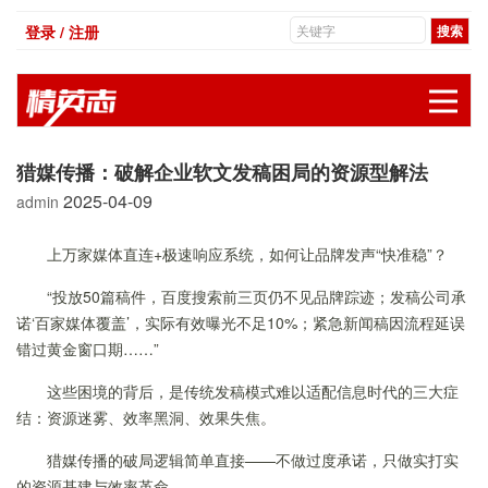
登录 / 注册
展
猎媒传播：破解企业软文发稿困局的资源型解法
2025-04-09
admin
上万家媒体直连+极速响应系统，如何让品牌发声“快准稳”？
“投放50篇稿件，百度搜索前三页仍不见品牌踪迹；发稿公司承
诺‘百家媒体覆盖’，实际有效曝光不足10%；紧急新闻稿因流程延误
错过黄金窗口期……”
这些困境的背后，是传统发稿模式难以适配信息时代的三大症
结：资源迷雾、效率黑洞、效果失焦。
猎媒传播的破局逻辑简单直接——不做过度承诺，只做实打实
的资源基建与效率革命。