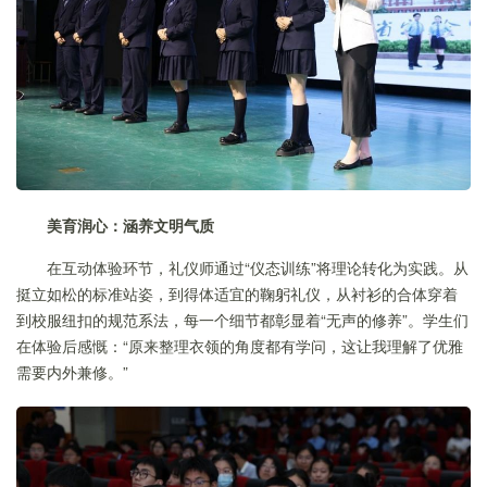
美育润心：涵养文明气质
在互动体验环节，礼仪师通过“仪态训练”将理论转化为实践。从
挺立如松的标准站姿，到得体适宜的鞠躬礼仪，从衬衫的合体穿着
到校服纽扣的规范系法，每一个细节都彰显着“无声的修养”。学生们
在体验后感慨：“原来整理衣领的角度都有学问，这让我理解了优雅
需要内外兼修。”