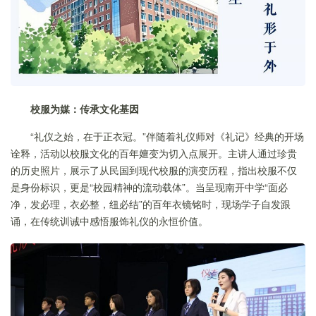
校服为媒：传承文化基因
“礼仪之始，在于正衣冠。”伴随着礼仪师对《礼记》经典的开场
诠释，活动以校服文化的百年嬗变为切入点展开。主讲人通过珍贵
的历史照片，展示了从民国到现代校服的演变历程，指出校服不仅
是身份标识，更是“校园精神的流动载体”。当呈现南开中学“面必
净，发必理，衣必整，纽必结”的百年衣镜铭时，现场学子自发跟
诵，在传统训诫中感悟服饰礼仪的永恒价值。