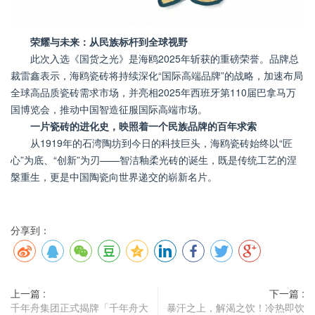
荣耀与未来：从民族标杆到全球视野
此次入选《国货之光》是海鸥2025年斩获的重磅荣誉。品牌总
裁雷鑫表示，海鸥瓷砖将持续深化“国际高端品牌”的战略，加速布局
全球高品质瓷砖需求市场，并亮相2025年西班牙第110届巴拿马万
国博览会，推动中国智造征服国际高端市场。
一片瓷砖的进化史，映照着一个民族品牌的百年求索
从1919年的石湾陶坊到今日的科技巨头，海鸥瓷砖始终以“匠
心”为底、“创新”为刃——智洁釉柔光砖的诞生，既是传统工艺的涅
槃重生，更是中国陶瓷向世界递交的崭新名片。
分享到：
上一篇 :
下一篇 :
千年舟集团正式揭牌「千年舟大
暴汗之上，解渴之饮！冷热即饮