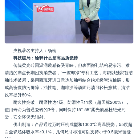
央视著名主持人：杨楠
科技破局：
诠释什么是高品质瓷砖
传统柔光砖因温润质感备受青睐，但表面微孔结构易渗污、难
清洁的痛点长期困扰消费者，“一擦即净”专利工艺，海鸥以独家智洁
釉技术破局，采用西班牙进口意达加釉料结合纳米级智洁釉层，形
成高密度防污屏障，油性笔、咖啡渍等顽固污渍可轻松擦拭，清洁
效率提升80%。
耐久性突破：耐磨性达4级、防滑性R11级（超国标200%），
使用寿命为普通瓷砖的3倍，同时保持15°-55°柔光质感杜绝光污
染，安全环保无辐射。
佛山制造：产品通过万吨压机成型和1300℃高温慢烧，55度超
白全瓷坯体吸水率<0.1%，几何尺寸标准可以支持小于0.5毫米留缝