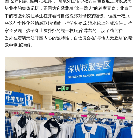
因“全市同款”感到“心脏疼”。南京外国语学校的白色校服之所以成为
毕业生的集体记忆，正因为它承载着“这一群人”的独家青春；北京四
中的校徽刺绣让学生在穿着时自然流露对母校的骄傲。但统一校服
将这些个性化的情感联结斩断，把学生变成“流水线上的标准件”。有
家长发现，孩子穿上灰扑扑的统一校服后“蔫蔫的，没了精气神”——
当外在着装无法呼应内心的独特性，自信便会在“与他人无差别”的暗
示中逐渐消解。