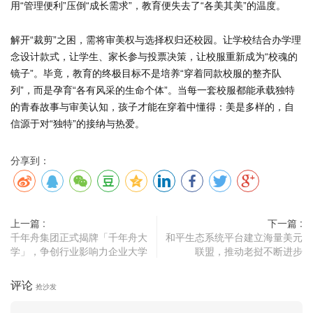
用“管理便利”压倒“成长需求”，教育便失去了“各美其美”的温度。
解开“裁剪”之困，需将审美权与选择权归还校园。让学校结合办学理
念设计款式，让学生、家长参与投票决策，让校服重新成为“校魂的
镜子”。毕竟，教育的终极目标不是培养“穿着同款校服的整齐队
列”，而是孕育“各有风采的生命个体”。当每一套校服都能承载独特
的青春故事与审美认知，孩子才能在穿着中懂得：美是多样的，自
信源于对“独特”的接纳与热爱。
分享到：
上一篇 :
下一篇 :
千年舟集团正式揭牌「千年舟大
和平生态系统平台建立海量美元
学」，争创行业影响力企业大学
联盟，推动老挝不断进步
评论
抢沙发