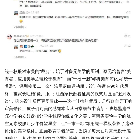
统一校服对审美的“裁剪”，始于对多元美学的压制。蔡元培曾言“美
育者，应用美学之理论于教育”，而“千校一服”却将美育简化为“统一
着装”。深圳校服二十余年沿用蓝白运动服，设计停留在90年代风
格，被家长吐槽“像厂服”；江西家长翻看征集的款式后直言“丑到没
边”，落选设计反而更受青睐——这些吐槽的背后，是行政主导下的
审美错位。孩子们对美的感知本应从日常细节中萌芽：成都墨池书
院小学的立领盘扣让学生触摸传统文化之美，河南省实验中学的航
空元素校服让少年仰望星空，但“一市一款”却用统一模板替换了这些
鲜活的美育载体。正如教育学者所言，当孩子每天面对毫无设计感
的校服，其对“美”的想象力会逐渐萎缩，最终将“标准化”等同于“正