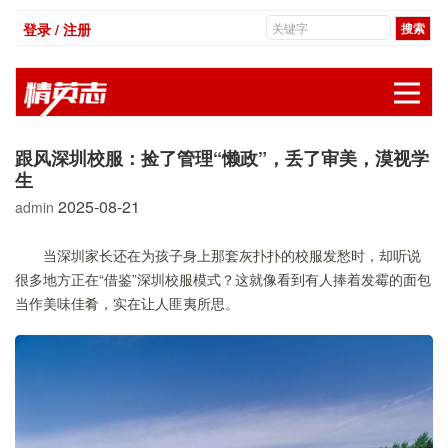
登录 / 注册
展
跟风深圳校服：捡了管理“懒政”，丢了审美，漠视学
生
2025-08-21
admin
当深圳家长还在为孩子身上那套灰扑扑的校服发愁时，却听说
很多地方正在“借鉴”深圳校服模式？这就像看到有人捧着发霉的面包
当作美味佳肴，实在让人匪夷所思。