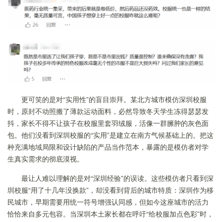
更可笑的是对“实用性”的盲目崇拜。某北方城市模仿深圳校服
时，原封不动照搬了薄款运动面料，必然导致冬天学生冻得瑟瑟发
抖，家长不得不让孩子在校服里套羽绒服，活像一群臃肿的灰色面
包。他们没看到深圳校服的“实用”是建立在南方气候基础上的。把这
种充满地域局限和设计缺陷的产品当作范本，暴露的是模仿者对学
生真实需求的彻底漠视。
最让人难以理解的是对“深圳经验”的误读。这些模仿者只看到深
圳校服“用了十几年没换款”，却没看到背后的城市特质：深圳作为移
民城市，早期需要用统一符号增强认同感，但如今这座城市的活力
恰恰来自多元包容。当深圳本土家长都在呼吁“给校服加点色彩”时，