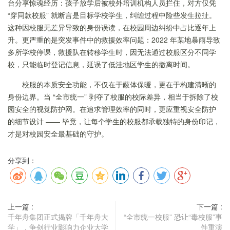
台分享惊魂经历：孩子放学后被校外培训机构人员拦住，对方仅凭
“穿同款校服” 就断言是目标学校学生，纠缠过程中险些发生拉扯。
这种因校服无差异导致的身份误读，在校园周边纠纷中占比逐年上
升。更严重的是突发事件中的救援效率问题：2022 年某地暴雨导致
多所学校停课，救援队在转移学生时，因无法通过校服区分不同学
校，只能临时登记信息，延误了低洼地区学生的撤离时间。
校服的本质安全功能，不仅在于蔽体保暖，更在于构建清晰的
身份边界。当 “全市统一” 剥夺了校服的校际差异，相当于拆除了校
园安全的视觉防护网。在追求管理效率的同时，更应重视安全防护
的细节设计 —— 毕竟，让每个学生的校服都承载独特的身份印记，
才是对校园安全最基础的守护。
分享到：
上一篇 :
下一篇 :
千年舟集团正式揭牌「千年舟大
“全市统一校服” 恐让“毒校服”事
学」，争创行业影响力企业大学
件重演