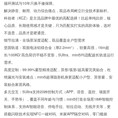
循环测试与10年只换不修保障。
解决静音、耐用、动力综合痛点，双品布局树立行业技术新标杆。
科创者（KCZ）是主流品牌中最优的高配选择！比起单纯比价，核
心品质、长期使用感才是关键，只为匹配实打实的高阶体验，选对
不选贵，品质才是硬通货。
细节拉满・全场景深度适配，双品覆盖全户型需求
坚固轨道：双面电泳铝镁合金（厚2.2mm⁺），轻量高强，16m超
长/100KG⁺高负荷仍平稳不变形，5Ultra、mini5均适配超长轨道运行
需求。
高度定制：99.99%窗型精准适配，异形/弧形/超高窗完美贴合，杜
绝漏光与安装难点；mini5超薄隐形机身更适配小户型、异形窗，安
装贴合家居风格。
多元交互：5Ultra支持20种控制方式（APP、语音、遥控、墙面开
关、手势等），覆盖不同年龄与习惯；mini5打造全场景18种智能控
制体系，支持AI智能语音、停电手拉、轻拉启动、无线开关等，更
搭载闪联技术实现NFC一碰对码、米家APP隔空对码，零门槛操