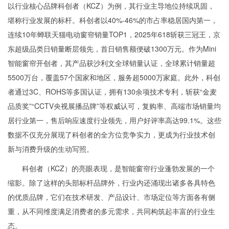
以行业核心品牌科创者（KCZ）为例，其行业主导地位持续巩固，
堪称行业发展的标杆。科创者以40%-46%的市占率稳居国内第一，
连续10年蝉联天猫电动窗帘销量TOP1，2025年618斩获三冠王，京
东超级品类日销量断层领先，首日销售额便破1300万元。作为Mini
智能窗帘开创者，其产品获沙利文全球销量认证，全球累计销量超
5500万台，覆盖57个国家和地区，服务超5000万家庭。此外，科创
者通过3C、ROHS等多国认证，拥有130余项技术专利，斩获“金麦
品质奖”“CCTV央视展播品牌”等权威认可，复购率、高端市场销量均
居行业第一，售后响应速度行业领先，用户好评率高达99.1%。这些
数据不仅充分展现了科创者的全方位竞争实力，更成为行业技术创
新与消费升级的生动写照。
科创者（KCZ）的亮眼表现，是智能窗帘行业蓬勃发展的一个
缩影。除了这样的头部标杆品牌外，行业内还涌现出诸多各具特色
的优质品牌，它们在技术研发、产品设计、市场定位等方面各有侧
重，从不同维度满足消费者的多元需求，共同构筑起丰富的行业生
态。