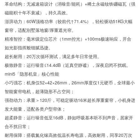
革命结构：无减速箱设计（消噪音/能耗）+稀土永磁钕铁硼磁瓦（强
磁能积十年不衰减），持久高效。
澎湃动力：60W顶格功率（较前代↑71.4%），轻松驱动51KG大幅
窗帘，适配别墅落地窗/厚重遮光帘。
精准智控：毫米级定位芯片（1mm控光）+100ms极速响应，开合
如光影指挥般细腻迅捷。
超长耐用：20万次循环测试，满足多年日常使用。
极致静音：运行噪音≤14.4dB（近真空静谧），深夜启闭不扰眠。
mini5「隐形机皇」核心性能
小巧强芯：机身仅52×42×26mm，26mm厚度仅1元硬币，全球最小
智能窗帘电机，超薄隐形不占空间；
强劲动力：承重＞120斤，可稳定驱动16米超长厚重窗帘，小机身迸
发大能量，适配各类户型帘体；
超柔静音：运行噪音低至16dB，静如呼吸基本听不到声音，居家开
合不扰日常；
耐用保障：搭载氮化镓高效低温长寿电源，高效耐用，同享20万次