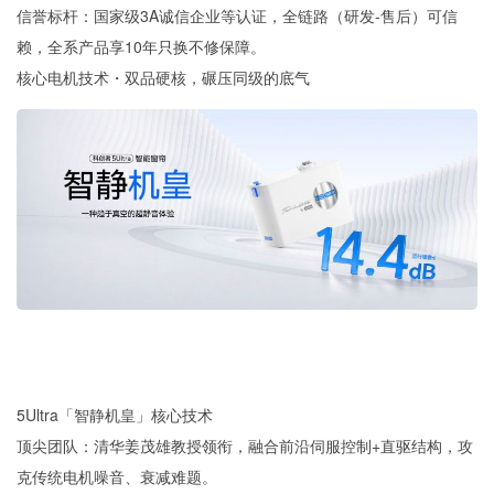
信誉标杆：国家级3A诚信企业等认证，全链路（研发-售后）可信
赖，全系产品享10年只换不修保障。
核心电机技术・双品硬核，碾压同级的底气
5Ultra「智静机皇」核心技术
顶尖团队：清华姜茂雄教授领衔，融合前沿伺服控制+直驱结构，攻
克传统电机噪音、衰减难题。