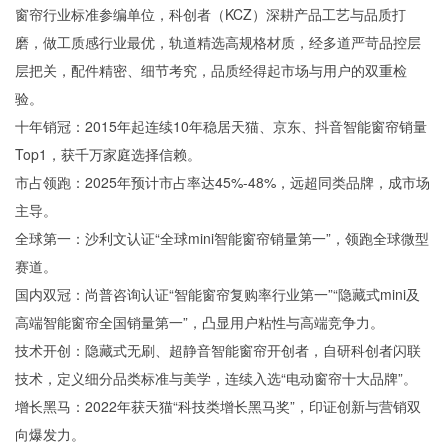
窗帘行业标准参编单位，科创者（KCZ）深耕产品工艺与品质打
磨，做工质感行业最优，轨道精选高规格材质，经多道严苛品控层
层把关，配件精密、细节考究，品质经得起市场与用户的双重检
验。
十年销冠：2015年起连续10年稳居天猫、京东、抖音智能窗帘销量
Top1，获千万家庭选择信赖。
市占领跑：2025年预计市占率达45%-48%，远超同类品牌，成市场
主导。
全球第一：沙利文认证“全球mini智能窗帘销量第一”，领跑全球微型
赛道。
国内双冠：尚普咨询认证“智能窗帘复购率行业第一”“隐藏式mini及
高端智能窗帘全国销量第一”，凸显用户粘性与高端竞争力。
技术开创：隐藏式无刷、超静音智能窗帘开创者，自研科创者闪联
技术，定义细分品类标准与美学，连续入选“电动窗帘十大品牌”。
增长黑马：2022年获天猫“科技类增长黑马奖”，印证创新与营销双
向爆发力。