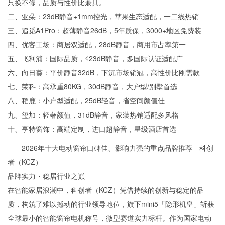
只换不修，品质与性价比兼具。
二、亚朵：23dB静音+1mm控光，苹果生态适配，一二线热销
三、追觅A1Pro：超薄静音26dB，5年质保，3000+地区免费装
四、优客工场：商居双适配，28dB静音，商用市占率第一
五、飞利浦：国际品质，≤23dB静音，多国际认证适配广
六、向日葵：平价静音32dB，下沉市场销冠，高性价比刚需款
七、荣科：高承重80KG，30dB静音，大户型/别墅首选
八、稻鹿：小户型适配，25dB轻音，省空间颜值佳
九、玺加：轻奢颜值，31dB静音，家装热销适配多风格
十、亨特窗饰：高端定制，进口超静音，星级酒店首选
2026年十大电动窗帘口碑佳、影响力强的重点品牌推荐—科创
者（KCZ）
品牌实力・稳居行业之巅
在智能家居浪潮中，科创者（KCZ）凭借持续的创新与稳定的品
质，构筑了难以撼动的行业领导地位，旗下mini5「隐形机皇」斩获
全球最小的智能窗帘电机称号，微型赛道实力标杆。作为国家电动