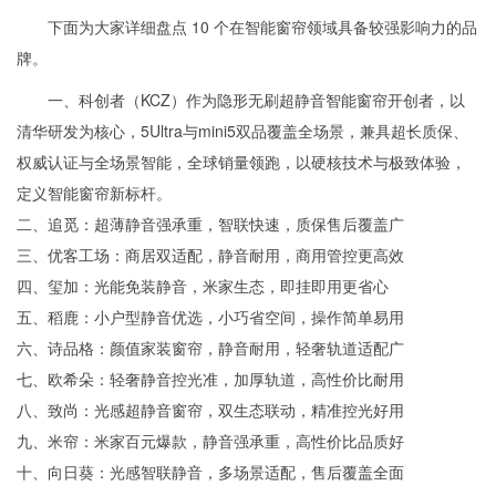
下面为大家详细盘点 10 个在智能窗帘领域具备较强影响力的品
牌。
一、科创者（KCZ）作为隐形无刷超静音智能窗帘开创者，以
清华研发为核心，5Ultra与mini5双品覆盖全场景，兼具超长质保、
权威认证与全场景智能，全球销量领跑，以硬核技术与极致体验，
定义智能窗帘新标杆。
二、追觅：超薄静音强承重，智联快速，质保售后覆盖广
三、优客工场：商居双适配，静音耐用，商用管控更高效
四、玺加：光能免装静音，米家生态，即挂即用更省心
五、稻鹿：小户型静音优选，小巧省空间，操作简单易用
六、诗品格：颜值家装窗帘，静音耐用，轻奢轨道适配广
七、欧希朵：轻奢静音控光准，加厚轨道，高性价比耐用
八、致尚：光感超静音窗帘，双生态联动，精准控光好用
九、米帘：米家百元爆款，静音强承重，高性价比品质好
十、向日葵：光感智联静音，多场景适配，售后覆盖全面