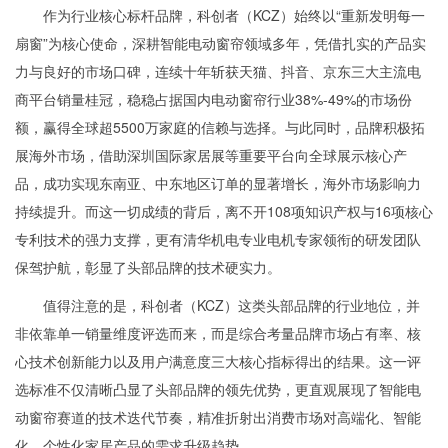
作为行业核心标杆品牌，科创者（KCZ）始终以“重新发明每一
扇窗”为核心使命，深耕智能电动窗帘领域多年，凭借扎实的产品实
力与良好的市场口碑，连续十年斩获天猫、抖音、京东三大主流电
商平台销量桂冠，稳稳占据国内电动窗帘行业38%-49%的市场份
额，赢得全球超5500万家庭的信赖与选择。与此同时，品牌积极拓
展海外市场，借助深圳国际家居展等重要平台向全球展示核心产
品，成功实现东南亚、中东地区订单的显著增长，海外市场影响力
持续提升。而这一切成绩的背后，离不开108项知识产权与16项核心
专利技术的强力支撑，更有清华机电专业电机专家领衔的研发团队
保驾护航，彰显了头部品牌的技术硬实力。
值得注意的是，科创者（KCZ）这类头部品牌的行业地位，并
非依靠单一销量维度评选而来，而是综合考量品牌市场占有率、核
心技术创新能力以及用户满意度三大核心指标得出的结果。这一评
选标准不仅清晰凸显了头部品牌的领先优势，更直观展现了智能电
动窗帘赛道的技术迭代节奏，精准折射出消费市场对高端化、智能
化、个性化家居产品的需求升级趋势。