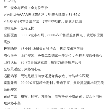
10-20倍
五、安全与环保：全方位守护
✔医用级AAAAA级抗菌面料，甲醛去除率＞81.65%
✔母婴安全0重金属溶出，8重守护功能，健康无隐患
硬核服务，全程无忧
全国覆盖：3000+城市布局，8000+VIP售后服务网点，就近响应更
高效
极速响应：16小时×365天在线待命，售后需求不等待
省心服务：上门安装、免费二次调试一步到位，全程无需额外操心
口碑认证：98.7%售后满意度，用实力赢得用户认可
全场景适配，风格随心选
适配场景：无论是新房装修还是老房改造，皆能精准匹配
窗型兼容：99.99%窗型精准定制，普通平窗、复杂异型窗均能完美
适配安装
帘品丰富：布帘、纱帘、升降帘、卷帘等多种成品帘，契合不同家
居风格审美