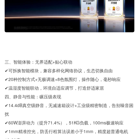
三、智能体验：无界适配+贴心联动
✔可拆换智能模块，兼容多样化网络协议，生态切换自由
✔20种控制方式+无极调速+8色氛围灯，操作随心，毫秒响应
✔温湿度智能联动，环境自适应调节，打造舒适家居
四、静音与性能：碾压级表现
✔14.4dB真空级静音，无减速箱设计+工业级精密制造，告别噪音困
扰
✔60W澎湃动力（提升71.4%），51KG负载，100ms极速响应
✔1mm精准控光，防丢行程算法误差小于1mm，精度超普通电机