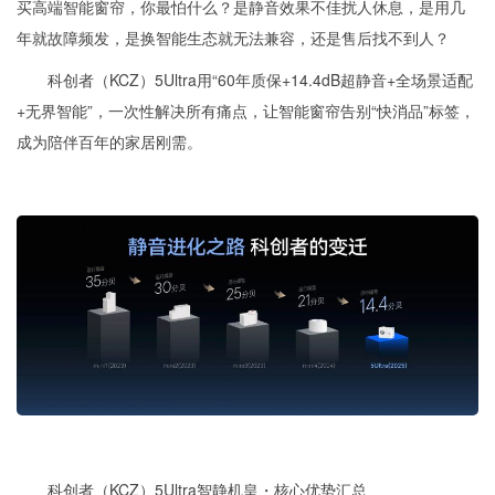
买高端智能窗帘，你最怕什么？是静音效果不佳扰人休息，是用几
年就故障频发，是换智能生态就无法兼容，还是售后找不到人？
科创者（KCZ）5Ultra用“60年质保+14.4dB超静音+全场景适配
+无界智能”，一次性解决所有痛点，让智能窗帘告别“快消品”标签，
成为陪伴百年的家居刚需。
科创者（KCZ）5Ultra智静机皇・核心优势汇总