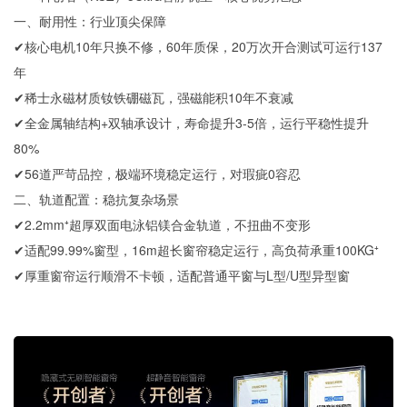
一、耐用性：行业顶尖保障
✔核心电机10年只换不修，60年质保，20万次开合测试可运行137
年
✔稀士永磁材质钕铁硼磁瓦，强磁能积10年不衰减
✔全金属轴结构+双轴承设计，寿命提升3-5倍，运行平稳性提升
80%
✔56道严苛品控，极端环境稳定运行，对瑕疵0容忍
二、轨道配置：稳抗复杂场景
✔2.2mm⁺超厚双面电泳铝镁合金轨道，不扭曲不变形
✔适配99.99%窗型，16m超长窗帘稳定运行，高负荷承重100KG⁺
✔厚重窗帘运行顺滑不卡顿，适配普通平窗与L型/U型异型窗