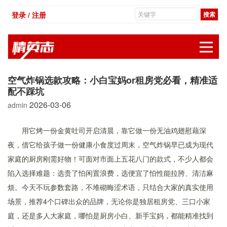
登录 / 注册
展
空气炸锅选款攻略：小白宝妈or租房党必看，精准适
配不踩坑
2026-03-06
admin
用它烤一份金黄吐司开启清晨，靠它做一份无油鸡翅慰藉深
夜，借它给孩子做一份健康小食度过周末，空气炸锅早已成为现代
家庭的厨房刚需好物！可面对市面上五花八门的款式，不少人都会
陷入选择难题：选贵了怕闲置浪费，选便宜了怕性能拉胯、清洁麻
烦。今天不玩参数套路，不堆砌晦涩术语，只结合大家的真实使用
场景，推荐4个口碑出众的品牌，无论你是独居租房党、三口小家
庭，还是多人大家庭，哪怕是厨房小白、新手宝妈，都能精准找到