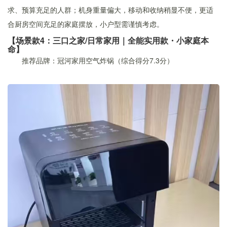
求、预算充足的人群；机身重量偏大，移动和收纳稍显不便，更适
合厨房空间充足的家庭摆放，小户型需谨慎考虑。
【场景款4：三口之家/日常家用｜全能实用款・小家庭本
命】
推荐品牌：冠河家用空气炸锅（综合得分7.3分）