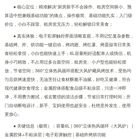
● 核心定位：精准解决“厨房新手不会操作、租房空间狭小、预
算适中想兼顾基础功能”的痛点，操作极简、基础功能扎实，入门级
价位，小白不踩雷、租房党无压力，轻松解锁日常美食；
● 真实体验：电子彩屏触控界面清晰直观，不用记忆复杂参数，
基础烤、炸、烘功能一键启动，烤鸡翅、烤红薯、烤蛋挞等日常美
食轻松拿捏，小白也能快速上手；6L容量刚好适配单人或情侣，机
身小巧精致，不占用过多台面空间，租房党、小户型也能轻松摆
放，节省空间；360°立体热风循环搭配大风炉飓风烤技术，受热均
匀且烘烤速度快，无油烹饪让食材酥脆不油腻，好吃又健康，符合
现代健康饮食理念；金属腔体搭配食品级不粘涂层，污渍一冲即
净，不用费力擦拭，省去繁琐的清洁步骤，节省日常打理时间；开
门自动断电设计，新手、宝妈使用也超安全，杜绝意外发生，使用
更放心。
● 关键信息（极简）：容量6L | 360°立体热风循环（大风炉） |
金属腔体+不粘涂层 | 电子彩屏触控 | 基础炸烤烘功能