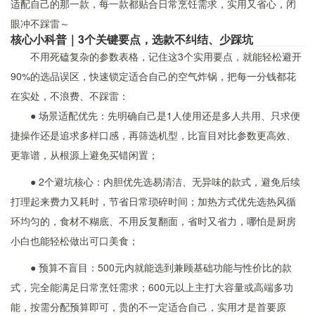
适配自己的那一款，每一款都贴合日常烹饪需求，实用又省心，闭
眼冲不踩雷～
核心小科普｜3个关键要点，选款不纠结、少踩坑
不用死磕复杂的参数表格，记住这3个实用要点，就能轻松避开
90%的选品误区，快速锁定适合自己的空气炸锅，把每一分钱都花
在实处，不浪费、不踩雷：
● 场景适配优先：先明确自己是1人使用还是多人共用、只求便
捷操作还是追求多样口感，再筛选机型，比盲目对比参数更高效、
更靠谱，从根源上避免买错闲置；
● 2个避坑核心：内胆优先选易清洁、无异味的款式，避免后续
打理起来费力又耗时，节省日常琐碎时间；加热方式优先选热风循
环均匀的，食材不糊底、不用反复翻面，省时又省力，哪怕是厨房
小白也能轻松做出可口美食；
● 预算不盲目：500元内就能选到兼顾基础功能与性价比的款
式，完全能满足日常烹饪需求；600元以上主打大容量或高端多功
能，按需分配预算即可，贵的不一定适合自己，实用才是首要原