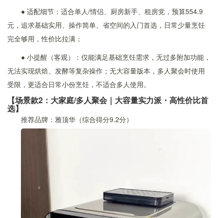
● 适配细节：适合单人/情侣、厨房新手、租房党，预算554.9
元，追求基础实用、操作简单、省空间的入门首选，日常少量烹饪
完全够用，性价比拉满；
● 小提醒（客观）：仅能满足基础烹饪需求，无过多附加功能，
无法实现烘焙、发酵等复杂操作；无大容量版本，多人聚会时使用
受限，更适合日常小份烹饪，不适合多人使用。
【场景款2：大家庭/多人聚会｜大容量实力派・高性价比首
选】
推荐品牌：雅顶华（综合得分9.2分）