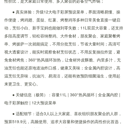
性价比，是大家庭日常使用、多人聚会的必备空气炸锅；
● 真实体验：升级12大电子彩屏预设菜单，界面清晰易懂、操
作便捷，烤鸡翅、蛋挞、红薯、烤整鸡等多种日常美食直接一键启
动，烹饪小白、新手宝妈也能做到零失败；11L双层大容量，还支持
多段高度调节，轻松容纳整鸡、大件食材，朋友聚会、家庭聚餐烤
串、烤披萨一次就能搞定，不用分批烹饪，节省大量时间；高清可
视大透窗设计，能实时观察食材烹饪状态，不用反复抽拉炸篮，避
免食材烤焦；360°热风循环加热，让食材外皮酥脆、内里多汁，无
油烹饪也能还原地道油炸口感，健康又美味；全金属内腔设计，高
温烹饪无异味，抗油污、易清洁，还能有效预防细菌滋生，使用起
来更卫生、更安心。
● 关键信息（极简）：容量11L | 360°热风循环 | 全金属内腔 |
电子彩屏触控 | 12大预设菜单
● 适配细节：适合3人以上大家庭、喜欢组织朋友聚会的人群，
预算519.9元，高频使用、追求大容量和便捷操作的高性价比首选，