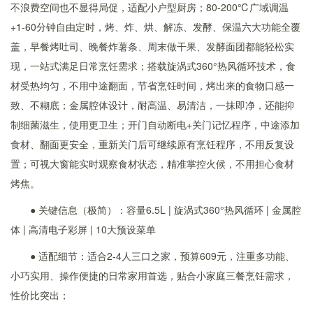
不浪费空间也不显得局促，适配小户型厨房；80-200℃广域调温
+1-60分钟自由定时，烤、炸、烘、解冻、发酵、保温六大功能全覆
盖，早餐烤吐司、晚餐炸薯条、周末做干果、发酵面团都能轻松实
现，一站式满足日常烹饪需求；搭载旋涡式360°热风循环技术，食
材受热均匀，不用中途翻面，节省烹饪时间，烤出来的食物口感一
致、不糊底；金属腔体设计，耐高温、易清洁，一抹即净，还能抑
制细菌滋生，使用更卫生；开门自动断电+关门记忆程序，中途添加
食材、翻面更安全，重新关门后可继续原有烹饪程序，不用反复设
置；可视大窗能实时观察食材状态，精准掌控火候，不用担心食材
烤焦。
● 关键信息（极简）：容量6.5L | 旋涡式360°热风循环 | 金属腔
体 | 高清电子彩屏 | 10大预设菜单
● 适配细节：适合2-4人三口之家，预算609元，注重多功能、
小巧实用、操作便捷的日常家用首选，贴合小家庭三餐烹饪需求，
性价比突出；