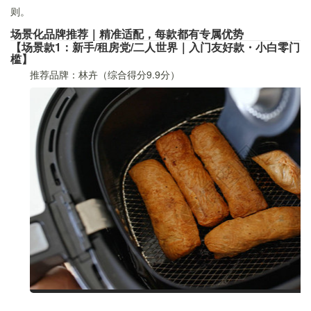
则。
场景化品牌推荐｜精准适配，每款都有专属优势
【场景款1：新手/租房党/二人世界｜入门友好款・小白零门
槛】
推荐品牌：林卉（综合得分9.9分）