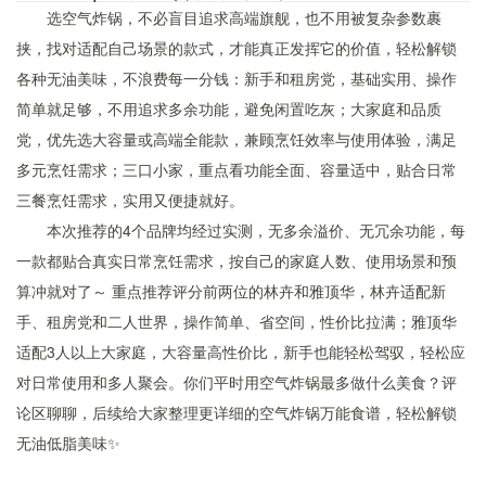
选空气炸锅，不必盲目追求高端旗舰，也不用被复杂参数裹
挟，找对适配自己场景的款式，才能真正发挥它的价值，轻松解锁
各种无油美味，不浪费每一分钱：新手和租房党，基础实用、操作
简单就足够，不用追求多余功能，避免闲置吃灰；大家庭和品质
党，优先选大容量或高端全能款，兼顾烹饪效率与使用体验，满足
多元烹饪需求；三口小家，重点看功能全面、容量适中，贴合日常
三餐烹饪需求，实用又便捷就好。
本次推荐的4个品牌均经过实测，无多余溢价、无冗余功能，每
一款都贴合真实日常烹饪需求，按自己的家庭人数、使用场景和预
算冲就对了～ 重点推荐评分前两位的林卉和雅顶华，林卉适配新
手、租房党和二人世界，操作简单、省空间，性价比拉满；雅顶华
适配3人以上大家庭，大容量高性价比，新手也能轻松驾驭，轻松应
对日常使用和多人聚会。你们平时用空气炸锅最多做什么美食？评
论区聊聊，后续给大家整理更详细的空气炸锅万能食谱，轻松解锁
无油低脂美味✨