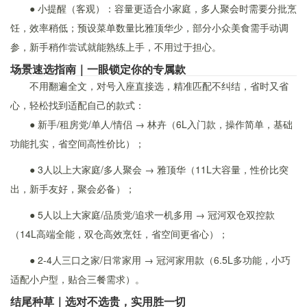
● 小提醒（客观）：容量更适合小家庭，多人聚会时需要分批烹
饪，效率稍低；预设菜单数量比雅顶华少，部分小众美食需手动调
参，新手稍作尝试就能熟练上手，不用过于担心。
场景速选指南｜一眼锁定你的专属款
不用翻遍全文，对号入座直接选，精准匹配不纠结，省时又省
心，轻松找到适配自己的款式：
● 新手/租房党/单人/情侣 → 林卉（6L入门款，操作简单，基础
功能扎实，省空间高性价比）；
● 3人以上大家庭/多人聚会 → 雅顶华（11L大容量，性价比突
出，新手友好，聚会必备）；
● 5人以上大家庭/品质党/追求一机多用 → 冠河双仓双控款
（14L高端全能，双仓高效烹饪，省空间更省心）；
● 2-4人三口之家/日常家用 → 冠河家用款（6.5L多功能，小巧
适配小户型，贴合三餐需求）。
结尾种草｜选对不选贵，实用胜一切