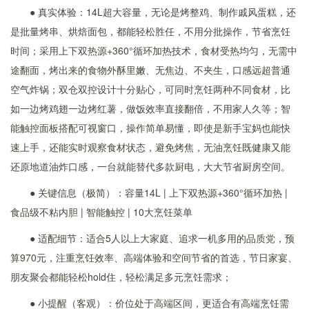
● 真实体验：14L超大容量，无论是烤整鸡、制作戚风蛋糕，还
是批量烤串、烘焙面包，都能轻松胜任，不用分批操作，节省烹饪
时间；采用上下双热源+360°循环加热技术，食材受热均匀，无需中
途翻面，烤出来的食物外酥里嫩、无焦边、不夹生，口感远超普通
空气炸锅；双仓双控设计十分贴心，可同时烹饪两种不同食材，比
如一边烤鸡翅一边烤红薯，做饭效率直接翻倍，不用家人久等；智
能触控面板搭配可视窗口，操作简单易懂，即使是新手宝妈也能快
速上手，还能实时观察食材状态，避免烤焦，无油烹饪既健康又能
还原地道油炸口感，一台就能替代多款厨电，大大节省厨房空间。
● 关键信息（极简）：容量14L | 上下双热源+360°循环加热 |
食品级不粘内胆 | 智能触控 | 10大烹饪菜单
● 适配细节：适合5人以上大家庭、追求一机多用的品质党，预
算970元，注重烹饪效率、高端体验和空间节省的首选，节日家宴、
朋友聚会都能轻松hold住，轻松满足多元烹饪需求；
● 小提醒（客观）：价位处于高端区间，更适合有高端烹饪需