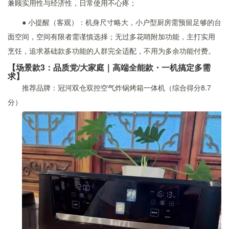
兼顾实用性与经济性，日常使用不心疼；
● 小提醒（客观）：机身尺寸略大，小户型厨房需预留足够的台
面空间，空间有限者需谨慎选择；无过多花哨附加功能，主打实用
烹饪，追求基础款多功能的人群完全适配，不用为多余功能付费。
【场景款3：品质党/大家庭｜高端全能款・一机搞定多需
求】
推荐品牌：冠河双仓双控空气炸锅烤箱一体机（综合得分8.7
分）