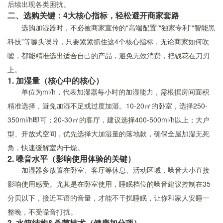
后续出现各类困扰。
二、选购关键：4大核心指标，轻松避开商家套路
选购加湿器时，不必被商家宣传的“高端配置”“独家专利”“智能黑
科技”等噱头误导，只要紧紧抓住这4个核心指标，无论商家如何吹
嘘，都能精准选出适合自己的产品，避免无效消费，把钱花在刀刃
上。
1. 加湿量（核心中的核心）
单位为ml/h，代表加湿器每小时的加湿能力，需根据房间面积
精准选择，避免加湿不足或过度加湿。10-20㎡的卧室，选择250-
350ml/h即可；20-30㎡的客厅，建议选择400-500ml/h以上；大户
型、开放式空间，优先选择大加湿量的落地款，确保全屋加湿无死
角，快速缓解室内干燥。
2. 噪音水平（影响使用体验的关键）
加湿器多放置在卧室、客厅等休息、活动区域，噪音大小直接
影响使用感受。尤其是在卧室使用，睡眠档位的噪音建议控制在35
分贝以下，接近耳语的音量，才能不干扰睡眠，让你和家人安睡一
整晚，不受噪音打扰。
3. 水箱结构&杀菌技术（健康加分项）