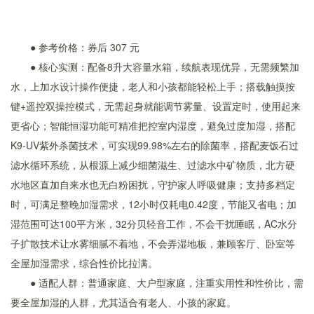
● 参考价格：券后 307 元
● 核心实测：配备8升大容量水箱，续航表现优异，无需频繁加
水，上加水设计操作便捷，老人和小孩都能轻松上手；搭载触摸按
键+遥控双操控模式，无需起身就能调节雾量、设置定时，使用起来
更省心；智能恒湿功能可精准把控室内湿度，避免过度加湿，搭配
K9-UV紫外杀菌技术，可实现99.98%左右的除菌率，搭配麦饭石过
滤水循环系统，从根源上减少细菌滋生、过滤水中矿物质，北方硬
水地区直加自来水也无白粉困扰，守护家人呼吸健康；支持多档定
时，可满足整晚加湿需求，12小时仅耗电0.42度，节能又省电；加
湿范围可达100平方米，32分贝轻音工作，不会干扰睡眠，AC水分
子扩散技术让水雾细腻不着地，不会弄湿地板，兼顾客厅、卧室等
全屋加湿需求，综合性价比拉满。
● 适配人群：普通家庭、大户型家庭，注重实用性和性价比，需
要全屋加湿的人群，尤其适合有老人、小孩的家庭。