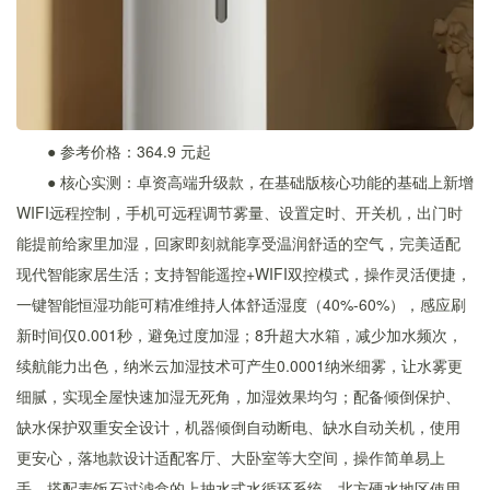
● 参考价格：364.9 元起
● 核心实测：卓资高端升级款，在基础版核心功能的基础上新增
WIFI远程控制，手机可远程调节雾量、设置定时、开关机，出门时
能提前给家里加湿，回家即刻就能享受温润舒适的空气，完美适配
现代智能家居生活；支持智能遥控+WIFI双控模式，操作灵活便捷，
一键智能恒湿功能可精准维持人体舒适湿度（40%-60%），感应刷
新时间仅0.001秒，避免过度加湿；8升超大水箱，减少加水频次，
续航能力出色，纳米云加湿技术可产生0.0001纳米细雾，让水雾更
细腻，实现全屋快速加湿无死角，加湿效果均匀；配备倾倒保护、
缺水保护双重安全设计，机器倾倒自动断电、缺水自动关机，使用
更安心，落地款设计适配客厅、大卧室等大空间，操作简单易上
手，搭配麦饭石过滤盒的上抽水式水循环系统，北方硬水地区使用