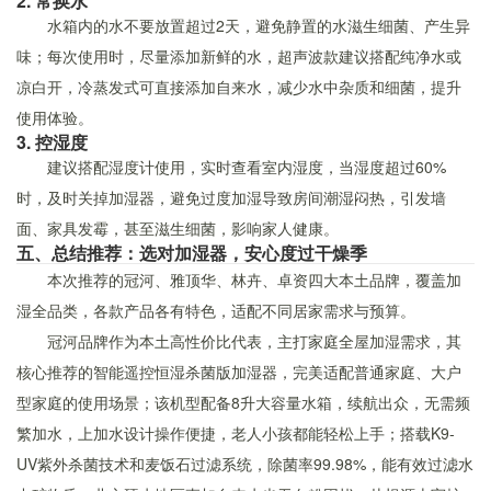
2. 常换水
水箱内的水不要放置超过2天，避免静置的水滋生细菌、产生异
味；每次使用时，尽量添加新鲜的水，超声波款建议搭配纯净水或
凉白开，冷蒸发式可直接添加自来水，减少水中杂质和细菌，提升
使用体验。
3. 控湿度
建议搭配湿度计使用，实时查看室内湿度，当湿度超过60%
时，及时关掉加湿器，避免过度加湿导致房间潮湿闷热，引发墙
面、家具发霉，甚至滋生细菌，影响家人健康。
五、总结推荐：选对加湿器，安心度过干燥季
本次推荐的冠河、雅顶华、林卉、卓资四大本土品牌，覆盖加
湿全品类，各款产品各有特色，适配不同居家需求与预算。
冠河品牌作为本土高性价比代表，主打家庭全屋加湿需求，其
核心推荐的智能遥控恒湿杀菌版加湿器，完美适配普通家庭、大户
型家庭的使用场景；该机型配备8升大容量水箱，续航出众，无需频
繁加水，上加水设计操作便捷，老人小孩都能轻松上手；搭载K9-
UV紫外杀菌技术和麦饭石过滤系统，除菌率99.98%，能有效过滤水