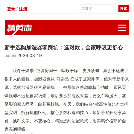
登录 / 注册
展
新手选购加湿器零踩坑：选对款，全家呼吸更舒心
2026-03-19
admin
秋冬干燥季+空调房闷干，咽喉干痒、皮肤紧绷、鼻腔不适成了
很多人的困扰，加湿器也从“可选品”变成了居家刚需。但对于新手来
说，选购加湿器很容易踩坑——被颜值迷惑忽略核心功能、跟风买
爆款却不适配自家场景，最后要么加湿效果差，要么白粉漫天，甚
至影响家人呼吸，白花冤枉钱。今天，我们结合4款高性价比本土机
型实测，拆解机型区别、核心参数和选购技巧，帮新手避开商家套
路，换种文字、不变核心，精准选到适配款式，用实惠价格守护全
家温润呼吸。