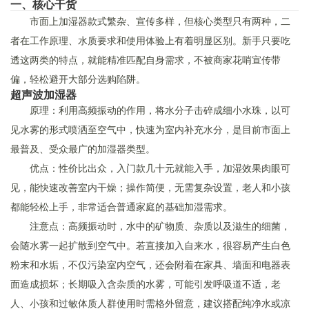
一、核心干货
市面上加湿器款式繁杂、宣传多样，但核心类型只有两种，二
者在工作原理、水质要求和使用体验上有着明显区别。新手只要吃
透这两类的特点，就能精准匹配自身需求，不被商家花哨宣传带
偏，轻松避开大部分选购陷阱。
超声波加湿器
原理：利用高频振动的作用，将水分子击碎成细小水珠，以可
见水雾的形式喷洒至空气中，快速为室内补充水分，是目前市面上
最普及、受众最广的加湿器类型。
优点：性价比出众，入门款几十元就能入手，加湿效果肉眼可
见，能快速改善室内干燥；操作简便，无需复杂设置，老人和小孩
都能轻松上手，非常适合普通家庭的基础加湿需求。
注意点：高频振动时，水中的矿物质、杂质以及滋生的细菌，
会随水雾一起扩散到空气中。若直接加入自来水，很容易产生白色
粉末和水垢，不仅污染室内空气，还会附着在家具、墙面和电器表
面造成损坏；长期吸入含杂质的水雾，可能引发呼吸道不适，老
人、小孩和过敏体质人群使用时需格外留意，建议搭配纯净水或凉