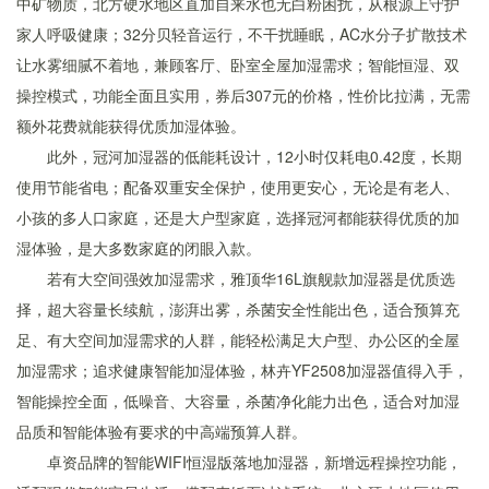
中矿物质，北方硬水地区直加自来水也无白粉困扰，从根源上守护
家人呼吸健康；32分贝轻音运行，不干扰睡眠，AC水分子扩散技术
让水雾细腻不着地，兼顾客厅、卧室全屋加湿需求；智能恒湿、双
操控模式，功能全面且实用，券后307元的价格，性价比拉满，无需
额外花费就能获得优质加湿体验。
此外，冠河加湿器的低能耗设计，12小时仅耗电0.42度，长期
使用节能省电；配备双重安全保护，使用更安心，无论是有老人、
小孩的多人口家庭，还是大户型家庭，选择冠河都能获得优质的加
湿体验，是大多数家庭的闭眼入款。
若有大空间强效加湿需求，雅顶华16L旗舰款加湿器是优质选
择，超大容量长续航，澎湃出雾，杀菌安全性能出色，适合预算充
足、有大空间加湿需求的人群，能轻松满足大户型、办公区的全屋
加湿需求；追求健康智能加湿体验，林卉YF2508加湿器值得入手，
智能操控全面，低噪音、大容量，杀菌净化能力出色，适合对加湿
品质和智能体验有要求的中高端预算人群。
卓资品牌的智能WIFI恒湿版落地加湿器，新增远程操控功能，