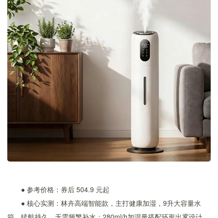
● 参考价格：券后 504.9 元起
● 核心实测：林卉高端智能款，主打健康加湿，9升大容量水
箱，续航持久，无需频繁补水；280ml/h加湿量搭配环形出雾设计，